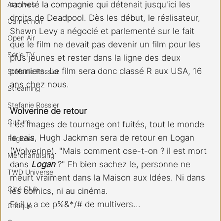
racheté la compagnie qui détenait jusqu'ici les 
Archives
droits de Deadpool. Dès les début, le réalisateur, 
Carnet noir
Shawn Levy a négocié et parlementé sur le fait 
Open Air
que le film ne devait pas devenir un film pour les 
Série TV
plus jeunes et rester dans la ligne des deux 
premiers. Le film sera donc classé R aux USA, 16 
Stéfanie Rossier
ans chez nous.
Streaming
Stefanie Rossier
Wolverine de retour
Culture
Les images de tournage ont fuités, tout le monde 
le sais, Hugh Jackman sera de retour en Logan 
Régional
(Wolverine). "Mais comment ose-t-on ? il est mort 
Merchandising
dans 
Logan 
?" Eh bien sachez le, personne ne 
TWD Universe
meurt vraiment dans la Maison aux Idées. Ni dans 
Ciné Club
les comics, ni au cinéma.
Et il y a ce p%&*/# de multivers...
Critique