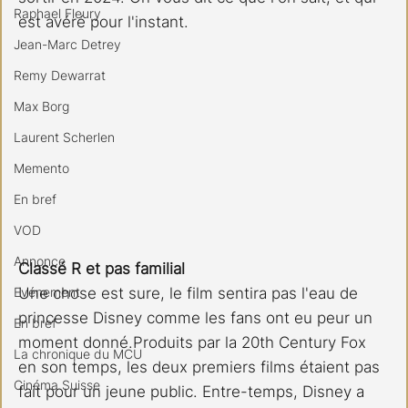
Raphael Fleury
est avéré pour l'instant.
Jean-Marc Detrey
Remy Dewarrat
Max Borg
Laurent Scherlen
Memento
En bref
VOD
Annonce
Classé R et pas familial
Evénement
Une chose est sure, le film sentira pas l'eau de 
princesse Disney comme les fans ont eu peur un 
En bref
moment donné.Produits par la 20th Century Fox 
La chronique du MCU
en son temps, les deux premiers films étaient pas 
Cinéma Suisse
fait pour un jeune public. Entre-temps, Disney a 