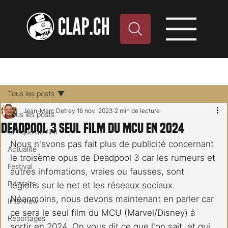
Tous les posts
Jean-Marc Detrey
16 nov. 2023
2 min de lecture
Tous les posts
Deadpool 3 seul film du MCU en 2024
Critique de film
Nous n'avons pas fait plus de publicité concernant 
Actualité
le troisème opus de Deadpool 3 car les rumeurs et 
Festival
autres infomations, vraies ou fausses, sont 
Portraits
légions sur le net et les réseaux sociaux. 
Néanmoins, nous devons maintenant en parler car 
Interview
ce sera le seul film du MCU (Marvel/Disney) à 
Reportages
sortir en 2024. On vous dit ce que l'on sait, et qui 