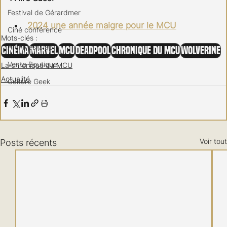
Festival de Gérardmer
2024 une année maigre pour le MCU
Ciné conférence
Mots-clés :
Archives Clap
Cinéma
Marvel
MCU
Deadpool
Chronique du MCU
Wolverine
Vente Boutique
La chronique du MCU
Actualité
Culture Geek
Voir tout
Posts récents