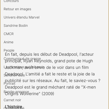
Concours
Retour en images
Univers étendu Marvel
Sandrine Bodin
CMCR
Anime
People
En fait, depuis les début de Deadpool, l'acteur 
Communiqué de presse
principal, Ryan Reynolds, grand pote de Hugh 
La chronique qui fait peur
Jackman, avait envie de le voir dans un film 
Deadpool. L'amitié a fait le reste et la joie de la 
Sandro Paulo
publicité sur les réseaux. Au fait, le saviez-vous ? 
Portrait
Deadpool est le grand méchant raté de "X-men 
Bande-annonce
Origins Wolverine" (2009)
Carnet noir
L'histoire
Communiqué