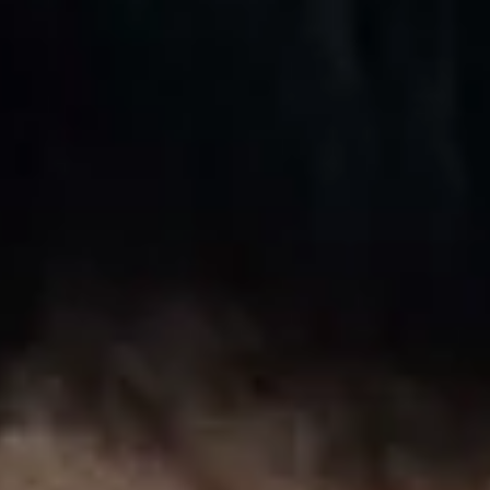
Jean-Marc Detrey
17 mai
2 min de lecture
La chronique du MCU
La série VisionQuest a une date de sortie
Depuis WandaVision, l’androïde Vision n’est pas réapparu dans le
MCU. Nous savions qu’une nouvelle série devait voir le jour faisant
suite à la saga WandaVision/Agatha All Along.