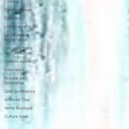
Cinéma
Court-métrage
Concours
Lettre ouverte
La chronique
Recto Verso
Les collections
de Play Suisse
Cinéma suisse
Interviews
Festival de
Gérardmer
Ciné conférence
Archives Clap
Vente Boutique
Culture Geek