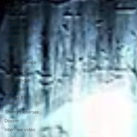
People
Communiqué de
presse
La chronique qui
fait peur
Sandro Paulo
Portrait
Bande-annonce
Carnet noir
Communiqué
Box Office
Univers Star
Wars
Thierry Uebersax
Dossier
Interview vidéo