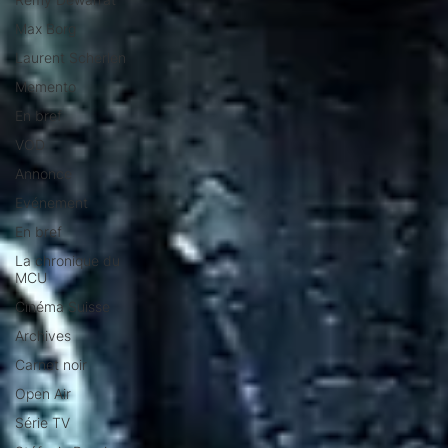
Max Borg
Laurent Scherlen
Memento
En bref
VOD
Annonce
Evénement
En bref
La chronique du
MCU
Cinéma Suisse
Archives
Carnet noir
Open Air
Série TV