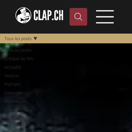
Tous les posts
Tous les posts
Critique de film
Actualité
Festival
Portraits
Interview
Reportages
Raphael Fleury
Jean-Marc
Detrey
Remy Dewarrat