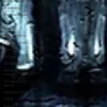
Stéfanie Rossier
Streaming
Stefanie Rossier
Culture
Régional
Merchandising
TWD Universe
Ciné Club
Critique
Concours
Retour en
images
Univers étendu
Marvel
Sandrine Bodin
CMCR
Anime