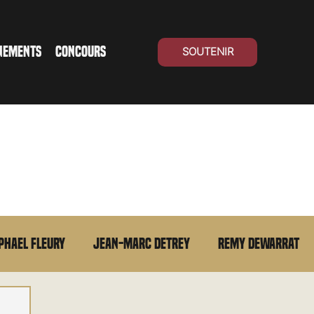
NEMENTS
CONCOURS
SOUTENIR
phael Fleury
Jean-Marc Detrey
Remy Dewarrat
La chronique du MCU
Cinéma Suisse
Archives