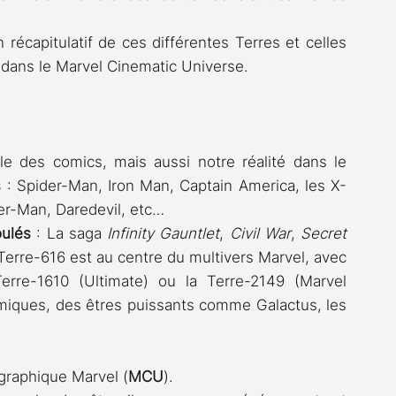
récapitulatif de ces différentes Terres et celles 
dans le Marvel Cinematic Universe.
ale des comics, mais aussi notre réalité dans le 
s
 : Spider-Man, Iron Man, Captain America, les X-
er-Man, Daredevil, etc…
oulés
 : La saga 
Infinity Gauntlet
, 
Civil War
, 
Secret 
 Terre-616 est au centre du multivers Marvel, avec 
erre-1610 (Ultimate) ou la Terre-2149 (Marvel 
miques, des êtres puissants comme Galactus, les 
ographique Marvel (
MCU
).