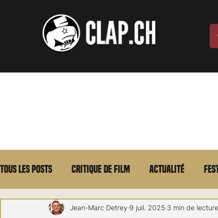
Tous les posts
Critique de film
Actualité
Fes
Max Borg
Laurent Scherlen
Memento
E
Jean-Marc Detrey
9 juil. 2025
3 min de lectur