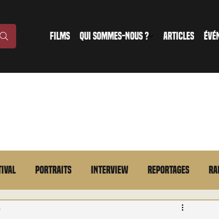
FILMS
QUI SOMMES-NOUS ?
ARTICLES
ÉVÉ
tival
Portraits
Interview
Reportages
Ra
n bref
VOD
Annonce
Evénement
En bref
e