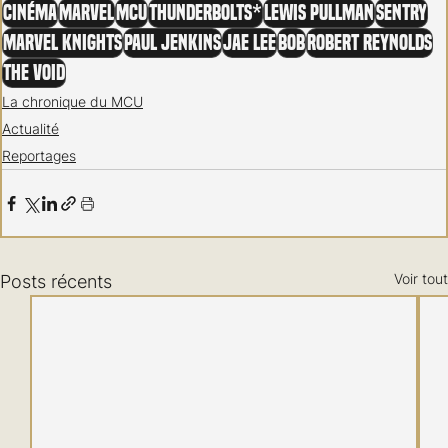
Cinéma
Marvel
MCU
Thunderbolts*
Lewis Pullman
Sentry
Marvel Knights
Paul Jenkins
Jae Lee
Bob
Robert Reynolds
The void
La chronique du MCU
Actualité
Reportages
Voir tout
Posts récents