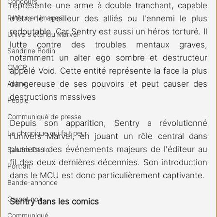
Concours
représente une arme à double tranchant, capable 
Retour en images
d'être le meilleur des alliés ou l'ennemi le plus 
redoutable. Car Sentry est aussi un héros torturé. Il 
Univers étendu Marvel
lutte contre des troubles mentaux graves, 
Sandrine Bodin
notamment un alter ego sombre et destructeur 
CMCR
appelé Void. Cette entité représente la face la plus 
dangereuse de ses pouvoirs et peut causer des 
Anime
destructions massives
People
Communiqué de presse
Depuis son apparition, Sentry a révolutionné 
La chronique qui fait peur
l'univers Marvel, en jouant un rôle central dans 
plusieurs des événements majeurs de l'éditeur au 
Sandro Paulo
fil des deux dernières décennies. Son introduction 
Portrait
dans le MCU est donc particulièrement captivante.
Bande-annonce
Carnet noir
Sentry dans les comics
Communiqué