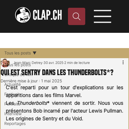
Tous les posts
Jean-Marc Detrey
30 avr. 2025
2 min de lecture
Tous les posts
Qui est Sentry dans les Thunderbolts*?
Critique de film
Dernière mise à jour :
1 mai 2025
Actualité
C'est reparti pour un tour d'explications sur les 
Festival
apparitions dans les films Marvel. 
Les 
Thunderbolts
* viennent de sortir. Nous vous 
Portraits
présentons Bob incarné par l'acteur Lewis Pullman. 
Interview
Les origines de Sentry et du Void.
Reportages