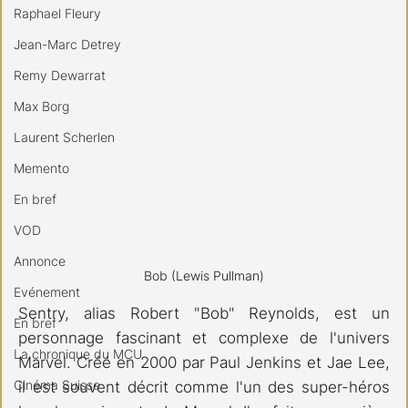
Raphael Fleury
Jean-Marc Detrey
Remy Dewarrat
Max Borg
Laurent Scherlen
Memento
En bref
VOD
Annonce
Bob (Lewis Pullman)
Evénement
Sentry, alias Robert "Bob" Reynolds, est un 
En bref
personnage fascinant et complexe de l'univers 
La chronique du MCU
Marvel. Créé en 2000 par Paul Jenkins et Jae Lee, 
Cinéma Suisse
il est souvent décrit comme l'un des super-héros 