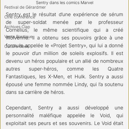
Sentry dans les comics Marvel
Festival de Gérardmer
Sentry est le résultat d’une expérience de sérum 
Ciné conférence
de super-soldat menée par le professeur 
Archives Clap
Cornelius, le même scientifique qui a créé 
Vente Boutique
Wolverine. Il a obtenu ses pouvoirs grâce à une 
formule appelée le «Projet Sentry», qui lui a donné 
Culture Geek
le pouvoir d’un million de soleils explosifs. Il est 
devenu un héros populaire et un allié de nombreux 
autres super-héros, comme les Quatre 
Fantastiques, les X-Men, et Hulk. Sentry a aussi 
épousé une femme nommée Lindy, qui l’a soutenu 
dans sa carrière de héros.
Cependant, Sentry a aussi développé une 
personnalité maléfique appelée le Void, qui 
exploitait ses peurs et ses souvenirs. Le Void était 