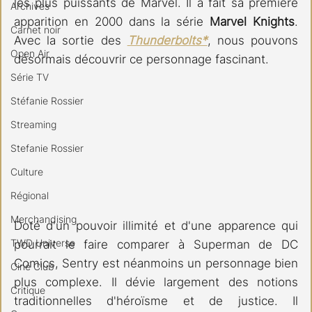
les plus puissants de Marvel. Il a fait sa première 
Archives
apparition en 2000 dans la série 
Marvel Knights
. 
Carnet noir
Avec la sortie des 
Thunderbolts*
, nous pouvons 
Open Air
désormais découvrir ce personnage fascinant.
Série TV
Stéfanie Rossier
Streaming
Stefanie Rossier
Culture
Régional
Merchandising
Doté d'un pouvoir illimité et d'une apparence qui 
TWD Universe
pourrait le faire comparer à Superman de DC 
Comics, Sentry est néanmoins un personnage bien 
Ciné Club
plus complexe. Il dévie largement des notions 
Critique
traditionnelles d'héroïsme et de justice. Il 