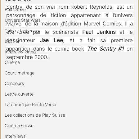
Sentry, de son vrai nom Robert Reynolds, est un 
Box Office
personnage de fiction appartenant à l’univers 
Univers Star Wars
Marvel de la maison d’édition Marvel Comics. Il a 
Thierry Uebersax
été créé par le scénariste 
Paul Jenkins
 et le 
dessinateur 
Jae Lee
, et a fait sa première 
Dossier
apparition dans le comic book 
The Sentry 
#1
 en 
Interview vidéo
septembre 2000.
Cinéma
Court-métrage
Concours
Lettre ouverte
La chronique Recto Verso
Les collections de Play Suisse
Cinéma suisse
Interviews