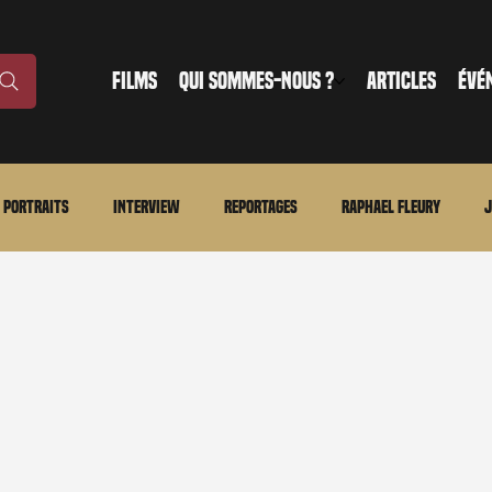
FILMS
QUI SOMMES-NOUS ?
ARTICLES
ÉVÉ
Portraits
Interview
Reportages
Raphael Fleury
J
nonce
Evénement
En bref
La chronique du MCU
Ciné
ture
Régional
Merchandising
TWD Universe