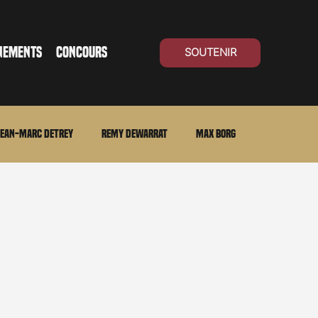
NEMENTS
CONCOURS
SOUTENIR
ean-Marc Detrey
Remy Dewarrat
Max Borg
ma Suisse
Archives
Carnet noir
Open Air
Série TV