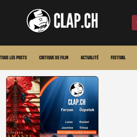
Tous les posts
Critique de film
Actualité
Festival
Laurent Scherlen
Memento
En bref
VOD
An
Stéfanie Rossier
Streaming
Stefanie Rossier
Cul