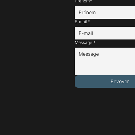
Prénom*
E-mail
*
Message
*
Envoyer