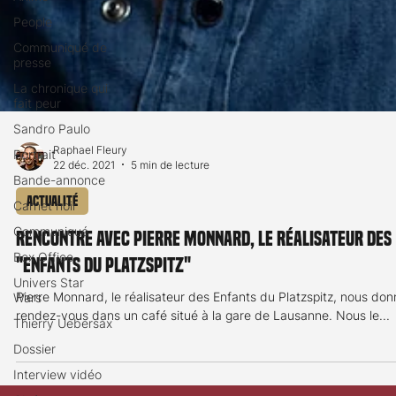
People
Communiqué de
presse
La chronique qui
fait peur
Sandro Paulo
Portrait
Bande-annonce
Raphael Fleury
22 déc. 2021
5 min de lecture
Carnet noir
Communiqué
Actualité
Box Office
Rencontre avec Pierre Monnard, le réalisateur des
Univers Star
"Enfants du Platzspitz"
Wars
Thierry Uebersax
Pierre Monnard, le réalisateur des Enfants du Platzspitz, nous don
Dossier
rendez-vous dans un café situé à la gare de Lausanne. Nous le...
Interview vidéo