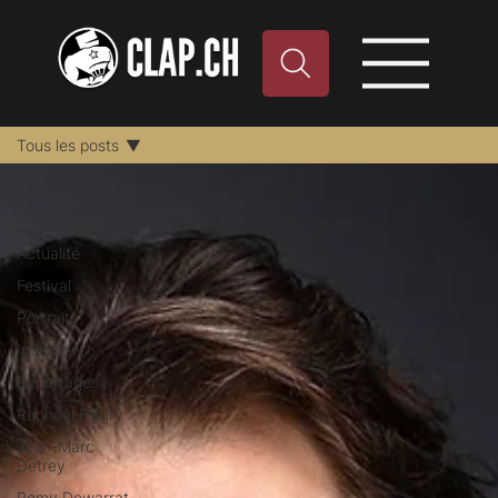
Tous les posts
Tous les posts
Critique de film
Actualité
Festival
Portraits
Interview
Reportages
Raphael Fleury
Jean-Marc
Detrey
Remy Dewarrat