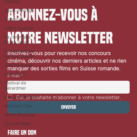
Cinéma
Court-métrage
Concours
Abonnez-vous à 
Lettre ouverte
La chronique
Recto Verso
notre newsletter
Les collections
de Play Suisse
Cinéma suisse
Inscrivez-vous pour recevoir nos concours 
cinéma, découvrir nos derniers articles et ne rien 
Interviews
manquer des sorties films en Suisse romande.
Festival de
E-mail
*
Gérardmer
Ciné conférence
Archives Clap
Oui, je souhaite m'abonner à votre newsletter.
Vente Boutique
Envoyer
Culture Geek