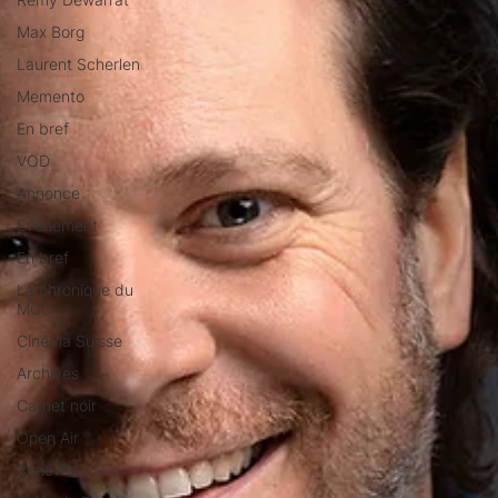
Max Borg
Laurent Scherlen
Memento
En bref
VOD
Annonce
Evénement
En bref
La chronique du
MCU
Cinéma Suisse
Archives
Carnet noir
Open Air
Série TV