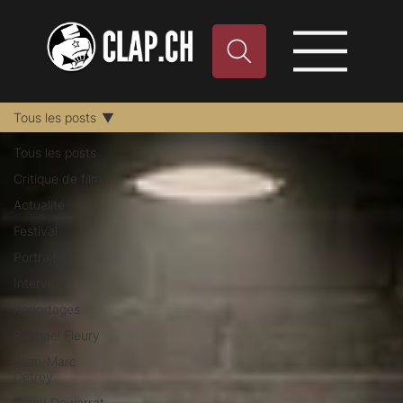
Tous les posts
Tous les posts
Critique de film
Actualité
Festival
Portraits
Interview
Reportages
Raphael Fleury
Jean-Marc
Detrey
Remy Dewarrat