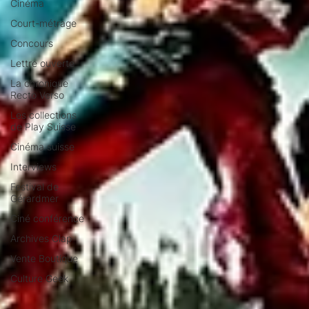
Cinéma
Court-métrage
Concours
Lettre ouverte
La chronique
Recto Verso
Les collections
de Play Suisse
Cinéma suisse
Interviews
Festival de
Gérardmer
Ciné conférence
Archives Clap
Vente Boutique
Culture Geek