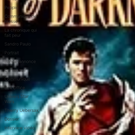
People
Communiqué de
presse
La chronique qui
fait peur
Sandro Paulo
Portrait
Bande-annonce
Carnet noir
Communiqué
Box Office
Univers Star
Wars
Thierry Uebersax
Dossier
Interview vidéo