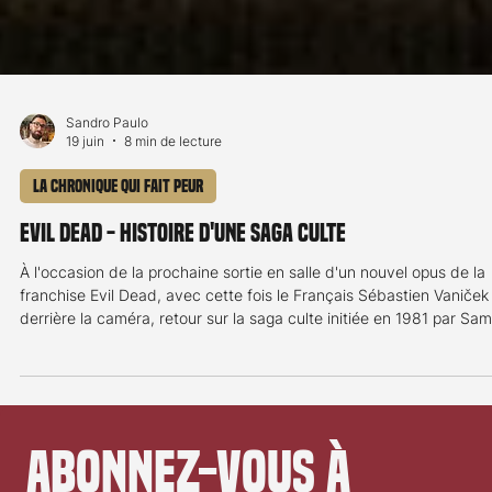
Sandro Paulo
19 juin
8 min de lecture
La chronique qui fait peur
Evil Dead - Histoire d'une saga culte
À l'occasion de la prochaine sortie en salle d'un nouvel opus de la
franchise Evil Dead, avec cette fois le Français Sébastien Vaniček
derrière la caméra, retour sur la saga culte initiée en 1981 par Sam
Raimi. The Evil Dead – Un réalisateur qui en veut Nous sommes en
1981, Sam Raimi ne le sait pas encore, mais il va réaliser un film qu
marquera à jamais l’histoire du cinéma de genre et créer l’une des
franchises les plus emblématiques du cinéma horrifique
contemporain. Malg