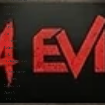
Max Borg
Laurent Scherlen
Memento
En bref
VOD
Annonce
Evénement
En bref
La chronique du
MCU
Cinéma Suisse
Archives
Carnet noir
Open Air
Série TV