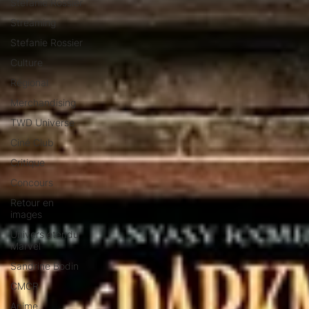
Stéfanie Rossier
Streaming
Stefanie Rossier
Culture
Régional
Merchandising
TWD Universe
Ciné Club
Critique
Concours
Retour en
images
Univers étendu
Marvel
Sandrine Bodin
CMCR
Anime