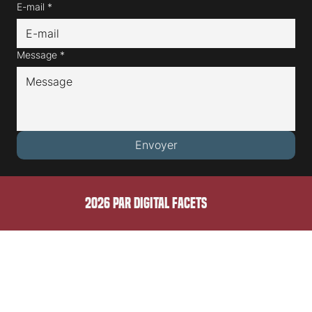
Prénom*
Nom de famille*
E-mail
*
Message
*
Envoyer
2026 PAR DIGITAL FACETS