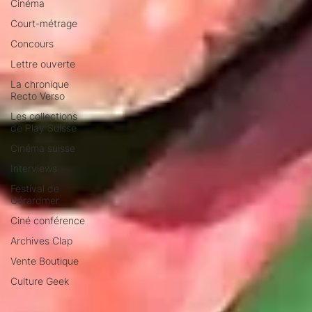
Cinéma
Court-métrage
Concours
Lettre ouverte
La chronique
Recto Verso
Les collections
de Play Suisse
Cinéma suisse
Interviews
Festival de
Gérardmer
Ciné conférence
Archives Clap
Vente Boutique
Culture Geek