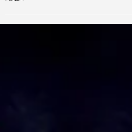
Qui sont les Quatre Fantastiques?
Longtemps fantasmée depuis les débuts du MCU (déjà quatre fil
à son actif tout de même), longtemps annoncée, souvent repouss
à cause...