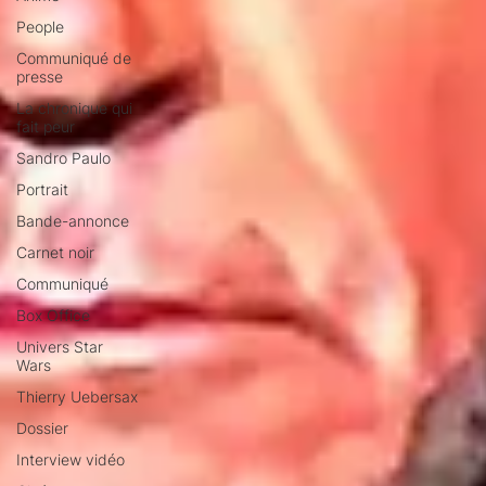
People
Communiqué de
presse
La chronique qui
fait peur
Sandro Paulo
Portrait
Bande-annonce
Carnet noir
Communiqué
Box Office
Univers Star
Wars
Thierry Uebersax
Dossier
Interview vidéo