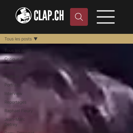
Tous les posts
Tous les posts
Critique de film
Actualité
Festival
Portraits
Interview
Reportages
Raphael Fleury
Jean-Marc
Detrey
Remy Dewarrat