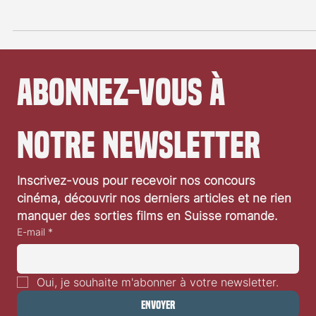
La chronique du MCU
Le MCU serait-il en mutation scénaristique?
Appelée ausi la Saga du Multivers, la Phase 5 du Marvel Cinemati
Universe (MCU) a débuté en 2022 avec la sortie d' Ant-Man et la
Guêpe...
Abonnez-vous à 
notre newsletter
Inscrivez-vous pour recevoir nos concours 
cinéma, découvrir nos derniers articles et ne rien 
manquer des sorties films en Suisse romande.