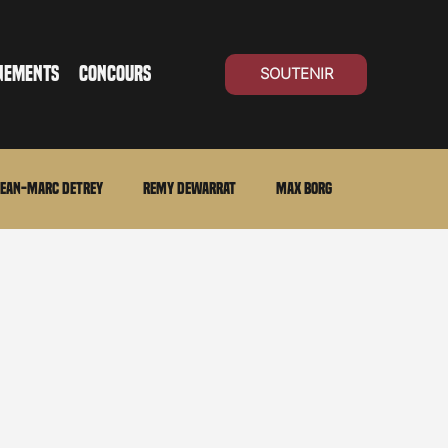
NEMENTS
CONCOURS
SOUTENIR
ean-Marc Detrey
Remy Dewarrat
Max Borg
ma Suisse
Archives
Carnet noir
Open Air
Série TV