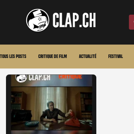
Tous les posts
Critique de film
Actualité
Festival
Laurent Scherlen
Memento
En bref
VOD
An
Stéfanie Rossier
Streaming
Stefanie Rossier
Cul