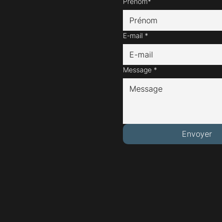
Prénom*
E-mail
*
Message
*
Envoyer