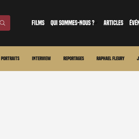
FILMS
QUI SOMMES-NOUS ?
ARTICLES
ÉVÉ
Portraits
Interview
Reportages
Raphael Fleury
J
nonce
Evénement
En bref
La chronique du MCU
Ciné
ture
Régional
Merchandising
TWD Universe