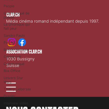
People
Communiqué de
Clap.ch
presse
Média cinéma romand indépendant depuis 1997.
La chronique qui
fait peur
Sandro Paulo
Portrait
Bande-annonce
association clap.ch
Carnet noir
1030 Bussigny
Communiqué
Suisse
Box Office
Univers Star
Wars
Thierry Uebersax
Dossier
Interview vidéo