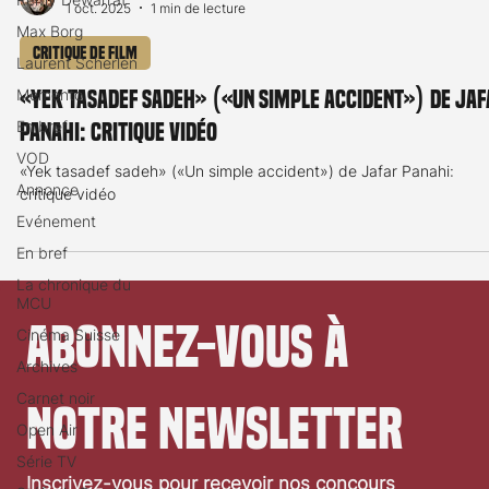
1 oct. 2025
1 min de lecture
Max Borg
Critique de film
Laurent Scherlen
Memento
«Yek tasadef sadeh» («Un simple accident») de Jaf
En bref
Panahi: critique vidéo
VOD
«Yek tasadef sadeh» («Un simple accident») de Jafar Panahi:
Annonce
critique vidéo
Evénement
En bref
La chronique du
MCU
Abonnez-vous à 
Cinéma Suisse
Archives
Carnet noir
notre newsletter
Open Air
Série TV
Inscrivez-vous pour recevoir nos concours 