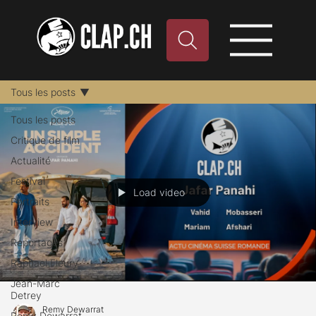
Tous les posts
Tous les posts
Critique de film
Actualité
Festival
Load video
Portraits
Interview
Reportages
Raphael Fleury
Jean-Marc
Detrey
Remy Dewarrat
Remy Dewarrat