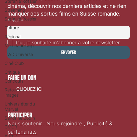
Stéfanie Rossier
cinéma, découvrir nos derniers articles et ne rien 
Streaming
manquer des sorties films en Suisse romande.
Stefanie Rossier
E-mail
*
Culture
Régional
Oui, je souhaite m'abonner à votre newsletter.
Merchandising
Envoyer
TWD Universe
Ciné Club
Critique
faire un don
Concours
CLIQUEZ ICI
Retour en
images
Univers étendu
Marvel
Participer
Sandrine Bodin
Nous soutenir
;
Nous rejoindre
;
Publicité &
CMCR
partenariats
Anime