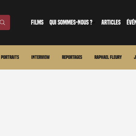
FILMS
QUI SOMMES-NOUS ?
ARTICLES
ÉVÉ
Portraits
Interview
Reportages
Raphael Fleury
J
nonce
Evénement
En bref
La chronique du MCU
Ciné
ture
Régional
Merchandising
TWD Universe