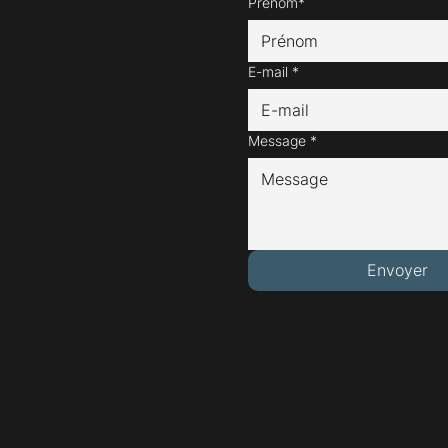
Prénom*
E-mail
*
Message
*
Envoyer