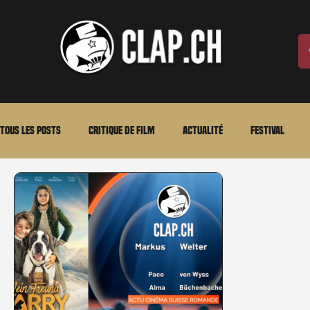
Tous les posts
Critique de film
Actualité
Festival
Laurent Scherlen
Memento
En bref
VOD
An
Stéfanie Rossier
Streaming
Stefanie Rossier
Cul