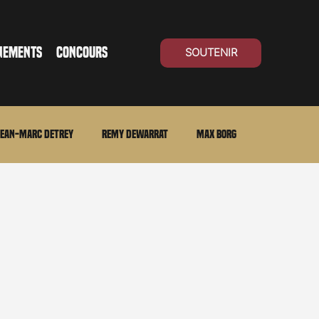
NEMENTS
CONCOURS
SOUTENIR
ean-Marc Detrey
Remy Dewarrat
Max Borg
ma Suisse
Archives
Carnet noir
Open Air
Série TV