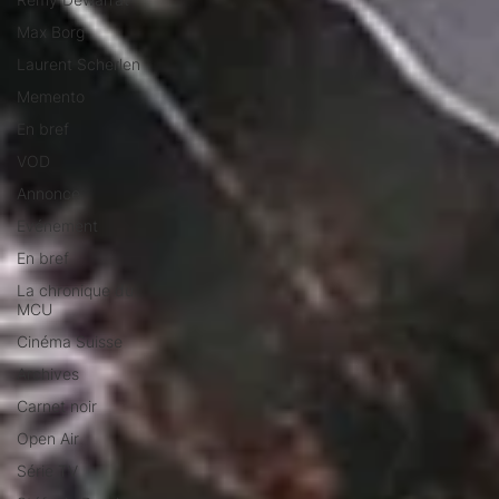
Max Borg
Laurent Scherlen
Memento
En bref
VOD
Annonce
Evénement
En bref
La chronique du
MCU
Cinéma Suisse
Archives
Carnet noir
Open Air
Série TV