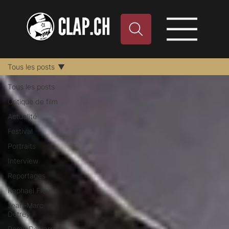
Tous les posts
Tous les posts
Critique de film
Actualité
Festival
Portraits
Interview
Reportages
Raphael Fleury
Jean-Marc
Detrey
Remy Dewarrat