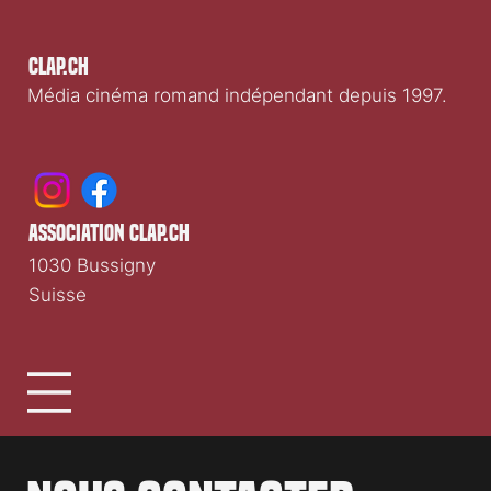
Participer
Nous soutenir
;
Nous rejoindre
;
Publicité &
partenariats
Clap.ch
Média cinéma romand indépendant depuis 1997.
association clap.ch
1030 Bussigny
Suisse