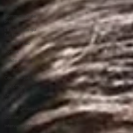
People
Communiqué de
presse
La chronique qui
fait peur
Sandro Paulo
Portrait
Bande-annonce
Carnet noir
Communiqué
Box Office
Univers Star
Wars
Thierry Uebersax
Dossier
Interview vidéo