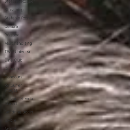
Stéfanie Rossier
Streaming
Stefanie Rossier
Culture
Régional
Merchandising
TWD Universe
Ciné Club
Critique
Concours
Retour en
images
Univers étendu
Marvel
Sandrine Bodin
CMCR
Anime