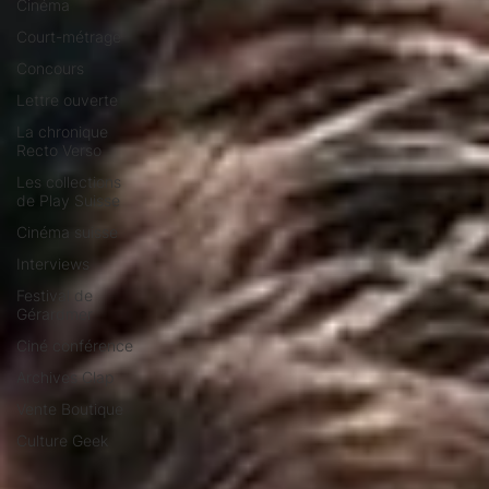
Cinéma
Court-métrage
Concours
Lettre ouverte
La chronique
Recto Verso
Les collections
de Play Suisse
Cinéma suisse
Interviews
Festival de
Gérardmer
Ciné conférence
Archives Clap
Vente Boutique
Culture Geek