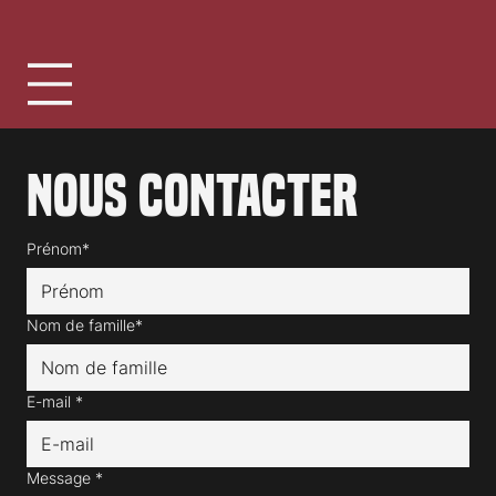
association clap.ch
1030 Bussigny
Suisse
Nous contacter
Prénom*
Nom de famille*