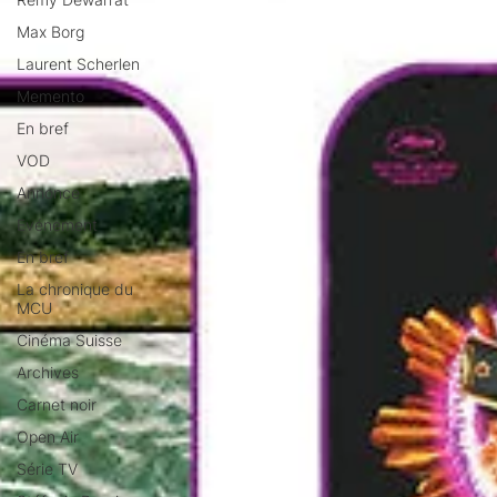
Max Borg
Laurent Scherlen
Memento
En bref
VOD
Annonce
Evénement
En bref
La chronique du
MCU
Cinéma Suisse
Archives
Carnet noir
Open Air
Série TV