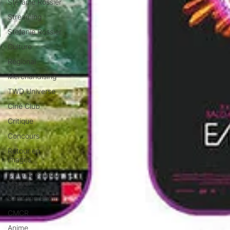
Stéfanie Rossier
Streaming
Stefanie Rossier
Culture
Régional
Merchandising
TWD Universe
Ciné Club
Critique
Concours
Retour en
images
Univers étendu
Marvel
Sandrine Bodin
CMCR
Anime