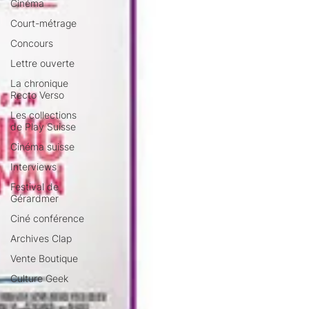
Cinéma
Court-métrage
Concours
Lettre ouverte
La chronique
Recto Verso
Les collections
de Play Suisse
Cinéma suisse
Interviews
Festival de
Gérardmer
Ciné conférence
Archives Clap
Vente Boutique
Culture Geek