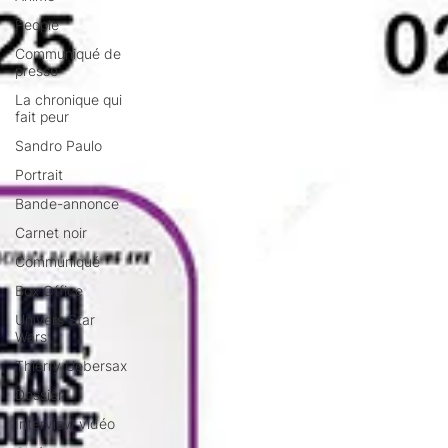
People
Communiqué de
presse
La chronique qui
fait peur
Sandro Paulo
Portrait
Bande-annonce
Carnet noir
Communiqué
Box Office
Univers Star
Wars
Thierry Uebersax
Dossier
Interview vidéo