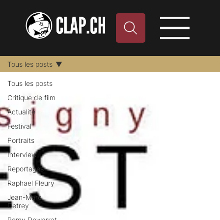
Tous les posts
Tous les posts
Critique de film
Actualité
Festival
Portraits
Interview
Reportages
Raphael Fleury
Jean-Marc
Detrey
Remy Dewarrat