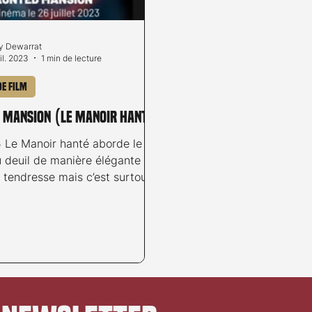
 Dewarrat
il. 2023
1 min de lecture
de film
 Mansion (Le Manoir hanté)
5 Le Manoir hanté aborde le
 deuil de manière élégante et
 tendresse mais c’est surtout
ment. Adapté...