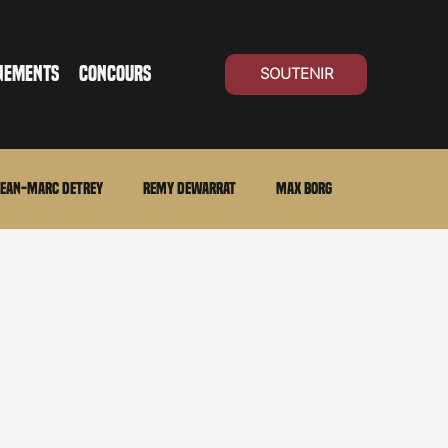
NEMENTS
CONCOURS
SOUTENIR
ean-Marc Detrey
Remy Dewarrat
Max Borg
ma Suisse
Archives
Carnet noir
Open Air
Série TV