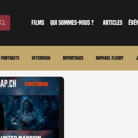
FILMS
QUI SOMMES-NOUS ?
ARTICLES
ÉVÉ
Portraits
Interview
Reportages
Raphael Fleury
J
nonce
Evénement
En bref
La chronique du MCU
Ciné
ture
Régional
Merchandising
TWD Universe