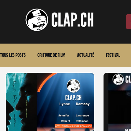
Tous les posts
Critique de film
Actualité
Festival
Laurent Scherlen
Memento
En bref
VOD
An
Stéfanie Rossier
Streaming
Stefanie Rossier
Cul