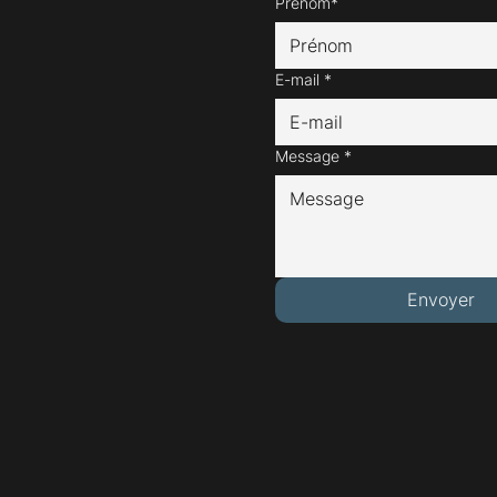
Prénom*
E-mail
*
Message
*
Envoyer