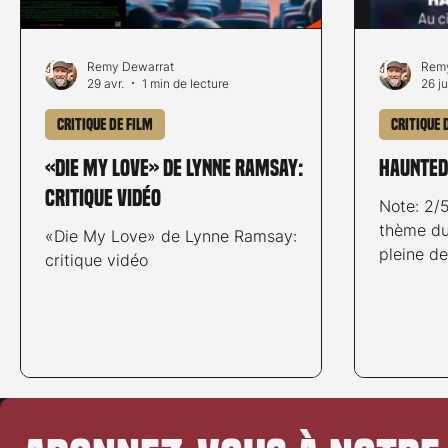
Remy Dewarrat
Remy
29 avr.
1 min de lecture
26 ju
Critique de film
Critique 
«Die My Love» de Lynne Ramsay:
Haunted
critique vidéo
Note: 2/
thème du
«Die My Love» de Lynne Ramsay:
pleine de
critique vidéo
un amuse