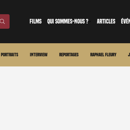
FILMS
QUI SOMMES-NOUS ?
ARTICLES
ÉVÉ
Portraits
Interview
Reportages
Raphael Fleury
J
nonce
Evénement
En bref
La chronique du MCU
Ciné
ture
Régional
Merchandising
TWD Universe