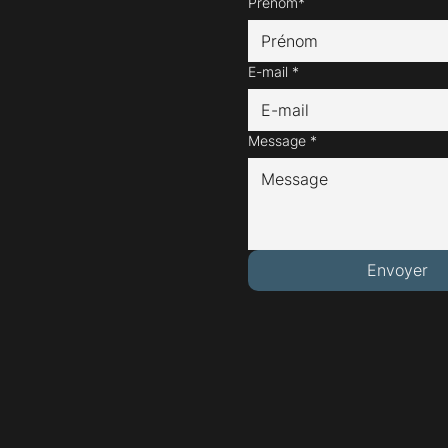
Prénom*
E-mail
*
Message
*
Envoyer