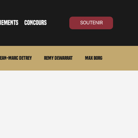
NEMENTS
CONCOURS
SOUTENIR
ean-Marc Detrey
Remy Dewarrat
Max Borg
ma Suisse
Archives
Carnet noir
Open Air
Série TV