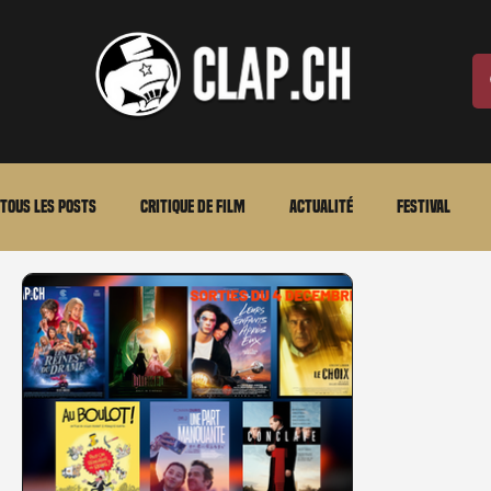
Tous les posts
Critique de film
Actualité
Festival
Laurent Scherlen
Memento
En bref
VOD
An
Stéfanie Rossier
Streaming
Stefanie Rossier
Cul