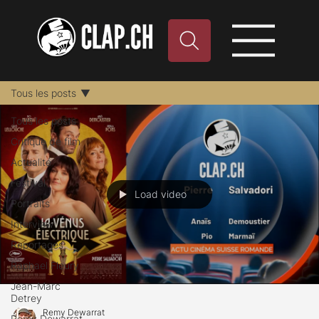
Tous les posts
Tous les posts
Critique de film
Actualité
Festival
Load video
Portraits
Interview
Reportages
Raphael Fleury
Jean-Marc
Detrey
Remy Dewarrat
Remy Dewarrat