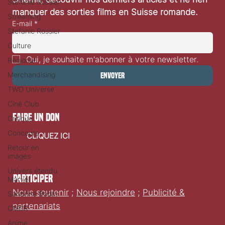
Stéfanie Rossier
manquer des sorties films en Suisse romande.
Streaming
E-mail
*
Stefanie Rossier
Culture
Oui, je souhaite m'abonner à votre newsletter.
Régional
Merchandising
Envoyer
TWD Universe
Ciné Club
faire un don
Critique
Concours
CLIQUEZ ICI
Retour en
images
Univers étendu
Participer
Marvel
Nous soutenir
;
Nous rejoindre
;
Publicité &
Sandrine Bodin
partenariats
CMCR
Anime