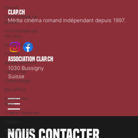
People
Clap.ch
Communiqué de
Média cinéma romand indépendant depuis 1997.
presse
La chronique qui
fait peur
Sandro Paulo
Portrait
association clap.ch
Bande-annonce
1030 Bussigny
Carnet noir
Suisse
Communiqué
Box Office
Univers Star
Wars
Thierry Uebersax
Dossier
Nous contacter
Interview vidéo