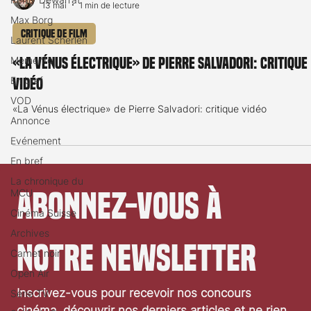
13 mai
1 min de lecture
Max Borg
Critique de film
Laurent Scherlen
Memento
«La Vénus électrique» de Pierre Salvadori: critique
En bref
vidéo
VOD
«La Vénus électrique» de Pierre Salvadori: critique vidéo
Annonce
Evénement
En bref
La chronique du
Abonnez-vous à 
MCU
Cinéma Suisse
Archives
notre newsletter
Carnet noir
Open Air
Inscrivez-vous pour recevoir nos concours 
Série TV
cinéma, découvrir nos derniers articles et ne rien 