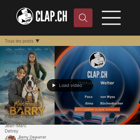
Tous les posts
Tous les posts
Critique de film
Actualité
Festival
Load video
Portraits
Interview
Reportages
Raphael Fleury
Jean-Marc
Detrey
Remy Dewarrat
Remy Dewarrat