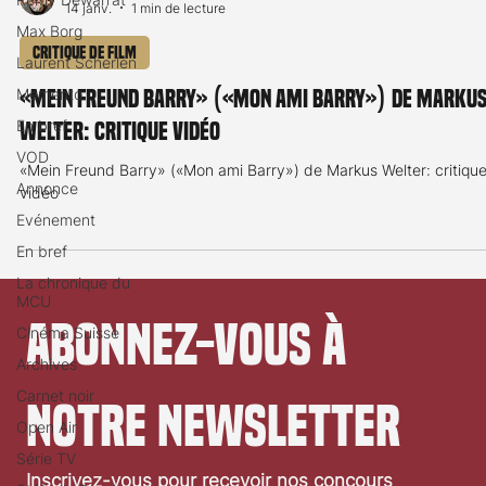
14 janv.
1 min de lecture
Max Borg
Critique de film
Laurent Scherlen
Memento
«Mein Freund Barry» («Mon ami Barry») de Marku
En bref
Welter: critique vidéo
VOD
«Mein Freund Barry» («Mon ami Barry») de Markus Welter: critiqu
Annonce
vidéo
Evénement
En bref
La chronique du
MCU
Abonnez-vous à 
Cinéma Suisse
Archives
Carnet noir
notre newsletter
Open Air
Série TV
Inscrivez-vous pour recevoir nos concours 