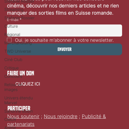
Stéfanie Rossier
cinéma, découvrir nos derniers articles et ne rien 
Streaming
manquer des sorties films en Suisse romande.
Stefanie Rossier
E-mail
*
Culture
Régional
Oui, je souhaite m'abonner à votre newsletter.
Merchandising
Envoyer
TWD Universe
Ciné Club
Critique
faire un don
Concours
CLIQUEZ ICI
Retour en
images
Univers étendu
Marvel
Participer
Sandrine Bodin
Nous soutenir
;
Nous rejoindre
;
Publicité &
CMCR
partenariats
Anime