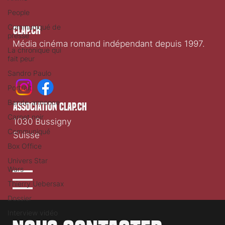
People
Communiqué de
Clap.ch
presse
Média cinéma romand indépendant depuis 1997.
La chronique qui
fait peur
Sandro Paulo
Portrait
Bande-annonce
association clap.ch
Carnet noir
1030 Bussigny
Communiqué
Suisse
Box Office
Univers Star
Wars
Thierry Uebersax
Dossier
Interview vidéo