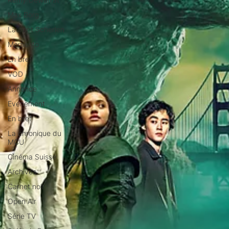
Max Borg
Laurent Scherlen
Memento
En bref
VOD
Annonce
Evénement
En bref
La chronique du
MCU
Cinéma Suisse
Archives
Carnet noir
Open Air
Série TV