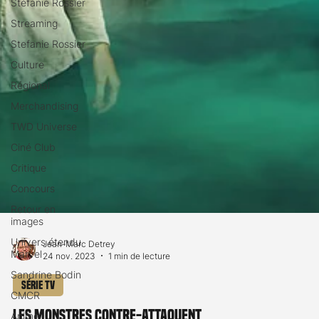
Stéfanie Rossier
Streaming
Stefanie Rossier
Culture
Régional
Merchandising
TWD Universe
Ciné Club
Critique
Concours
Retour en
images
Univers étendu
Marvel
Jean-Marc Detrey
24 nov. 2023
1 min de lecture
Sandrine Bodin
CMCR
Série TV
Anime