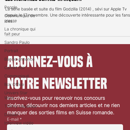
Les monstres contre-attaquent
People
Communiqué de
La série basée et suite du film Godzilla (2014) , sévi sur Apple Tv
presse
depuis le 17 novembre. Une découverte intéressante pour les fans
des...
La chronique qui
fait peur
Sandro Paulo
Portrait
Bande-annonce
Abonnez-vous à 
Carnet noir
Communiqué
Box Office
notre newsletter
Univers Star
Wars
Inscrivez-vous pour recevoir nos concours 
Thierry Uebersax
cinéma, découvrir nos derniers articles et ne rien 
Dossier
manquer des sorties films en Suisse romande.
Interview vidéo
E-mail
*