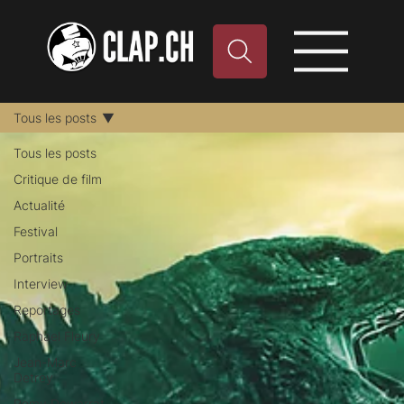
Tous les posts
Tous les posts
Critique de film
Actualité
Festival
Portraits
Interview
Reportages
Raphael Fleury
Jean-Marc
Detrey
Remy Dewarrat