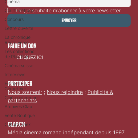
Cinéma
Court-métrage
Oui, je souhaite m'abonner à votre newsletter.
Concours
Envoyer
Lettre ouverte
La chronique
Recto Verso
Les collections
faire un don
de Play Suisse
CLIQUEZ ICI
Cinéma suisse
Interviews
Festival de
Gérardmer
Participer
Ciné conférence
Nous soutenir
;
Nous rejoindre
;
Publicité &
Archives Clap
partenariats
Vente Boutique
Culture Geek
Clap.ch