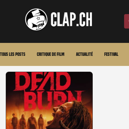
Tous les posts
Critique de film
Actualité
Festival
Laurent Scherlen
Memento
En bref
VOD
An
Stéfanie Rossier
Streaming
Stefanie Rossier
Cul