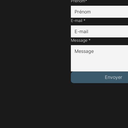
Prénom*
E-mail
*
Message
*
Envoyer