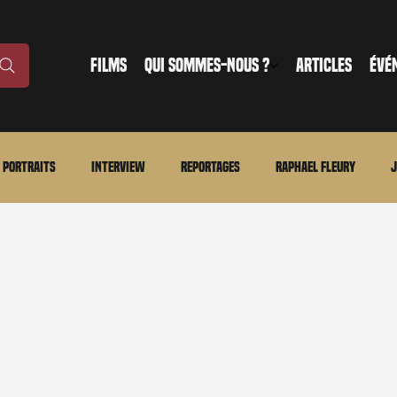
FILMS
QUI SOMMES-NOUS ?
ARTICLES
ÉVÉ
Portraits
Interview
Reportages
Raphael Fleury
J
nonce
Evénement
En bref
La chronique du MCU
Ciné
ture
Régional
Merchandising
TWD Universe