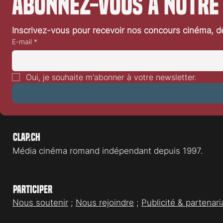
Abonnez-vous à notre
séjour tourne très vite au cauchemar
lorsqu'une entité maléfique, à
Inscrivez-vous pour recevoir nos concours cinéma, dé
E-mail
*
Oui, je souhaite m'abonner à votre newsletter.
Clap.ch
Média cinéma romand indépendant depuis 1997.
Participer
Nous soutenir
;
Nous rejoindre
;
Publicité & partenari