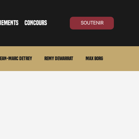
NEMENTS
CONCOURS
SOUTENIR
ean-Marc Detrey
Remy Dewarrat
Max Borg
ma Suisse
Archives
Carnet noir
Open Air
Série TV