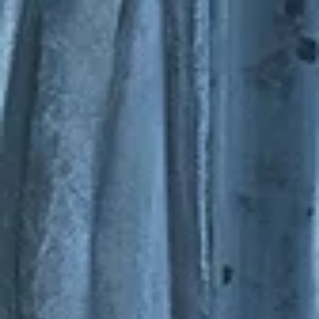
Jean-Marc Detrey
29 mars 2024
3 min de lecture
Evénement
James Cameron s'expose à la Cinémathèque françai
Quand James Cameron a sorti son premier long-métrage,