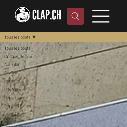
Tous les posts
Tous les posts
Critique de film
Actualité
Festival
Portraits
Interview
Reportages
Raphael Fleury
Jean-Marc
Detrey
Remy Dewarrat