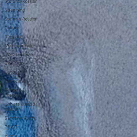
Stéfanie Rossier
Streaming
Stefanie Rossier
Culture
Régional
Merchandising
TWD Universe
Ciné Club
Critique
Concours
Retour en
images
Univers étendu
Marvel
Sandrine Bodin
CMCR
Anime