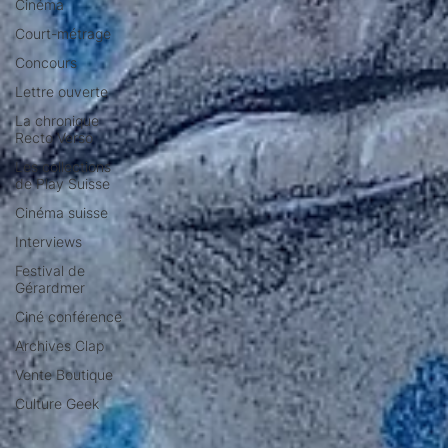
Cinéma
Court-métrage
Concours
Lettre ouverte
La chronique
Recto Verso
Les collections
de Play Suisse
Cinéma suisse
Interviews
Festival de
Gérardmer
Ciné conférence
Archives Clap
Vente Boutique
Culture Geek