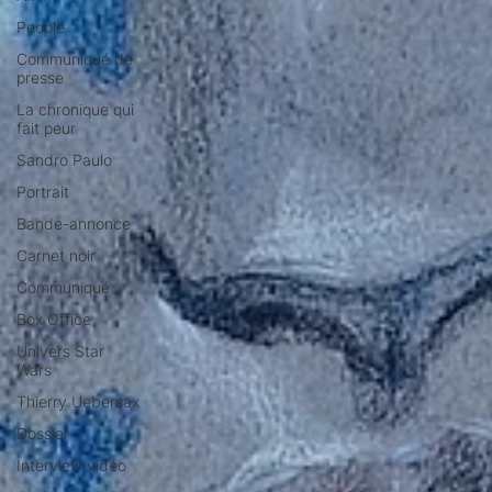
People
Communiqué de
presse
La chronique qui
fait peur
Sandro Paulo
Portrait
Bande-annonce
Carnet noir
Communiqué
Box Office
Univers Star
Wars
Thierry Uebersax
Dossier
Interview vidéo