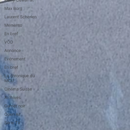
Max Borg
Laurent Scherlen
Memento
En bref
VOD
Annonce
Evénement
En bref
La chronique du
MCU
Cinéma Suisse
Archives
Carnet noir
Open Air
Série TV