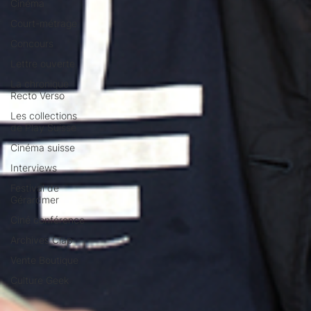
Cinéma
Court-métrage
Concours
Lettre ouverte
La chronique
Recto Verso
Les collections
de Play Suisse
Cinéma suisse
Interviews
Festival de
Gérardmer
Ciné conférence
Archives Clap
Vente Boutique
Culture Geek