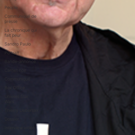
People
Communiqué de
presse
La chronique qui
fait peur
Sandro Paulo
Portrait
Bande-annonce
Carnet noir
Communiqué
Box Office
Univers Star
Wars
Thierry Uebersax
Dossier
Interview vidéo