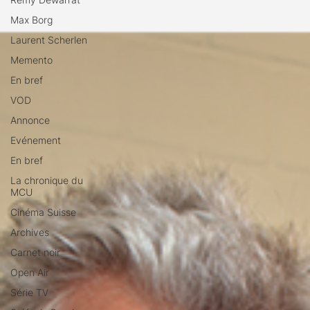
Max Borg
Laurent Scherlen
Memento
En bref
VOD
Annonce
Evénement
En bref
La chronique du
MCU
Cinéma Suisse
Archives
Carnet noir
Open Air
Série TV