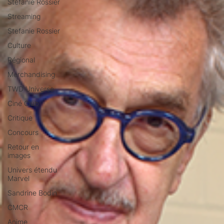
Stéfanie Rossier
Streaming
Stefanie Rossier
Culture
Régional
Merchandising
TWD Universe
Ciné Club
Critique
Concours
Retour en
images
Univers étendu
Marvel
Sandrine Bodin
CMCR
Anime