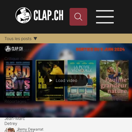
Tous les posts
Tous les posts
Critique de film
Actualité
Festival
Load video
Portraits
Interview
Reportages
Raphael Fleury
Jean-Marc
Detrey
Remy Dewarrat
Remy Dewarrat