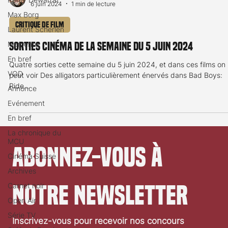
6 juin 2024
1 min de lecture
Max Borg
Critique de film
Laurent Scherlen
Memento
Sorties cinéma de la semaine du 5 juin 2024
En bref
Quatre sorties cette semaine du 5 juin 2024, et dans ces films on
VOD
peut voir Des alligators particulièrement énervés dans Bad Boys:
Ride...
Annonce
Evénement
En bref
La chronique du
MCU
Abonnez-vous à 
Cinéma Suisse
Archives
notre newsletter
Carnet noir
Open Air
Série TV
Inscrivez-vous pour recevoir nos concours 