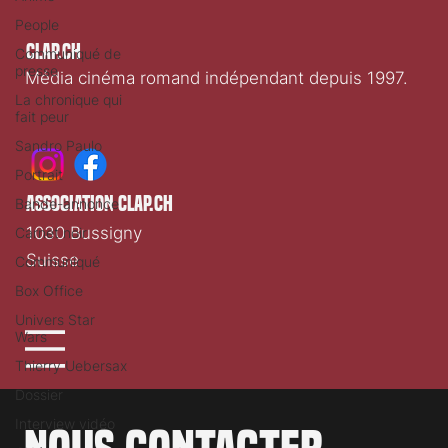
People
Clap.ch
Communiqué de
presse
Média cinéma romand indépendant depuis 1997.
La chronique qui
fait peur
Sandro Paulo
Portrait
association clap.ch
Bande-annonce
1030 Bussigny
Carnet noir
Suisse
Communiqué
Box Office
Univers Star
Wars
Thierry Uebersax
Dossier
Interview vidéo