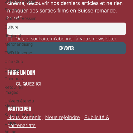
Stéfanie Rossier
cinéma, découvrir nos derniers articles et ne rien 
Streaming
manquer des sorties films en Suisse romande.
E-mail
*
Stefanie Rossier
Culture
Régional
Oui, je souhaite m'abonner à votre newsletter.
Merchandising
Envoyer
TWD Universe
Ciné Club
Critique
faire un don
Concours
CLIQUEZ ICI
Retour en
images
Univers étendu
Marvel
Participer
Sandrine Bodin
Nous soutenir
;
Nous rejoindre
;
Publicité &
CMCR
partenariats
Anime