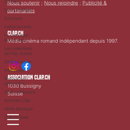
Cinéma
Nous soutenir
;
Nous rejoindre
;
Publicité &
Court-métrage
partenariats
Concours
Lettre ouverte
Clap.ch
La chronique
Recto Verso
Média cinéma romand indépendant depuis 1997.
Les collections
de Play Suisse
Cinéma suisse
Interviews
association clap.ch
Festival de
Gérardmer
1030 Bussigny
Ciné conférence
Suisse
Archives Clap
Vente Boutique
Culture Geek