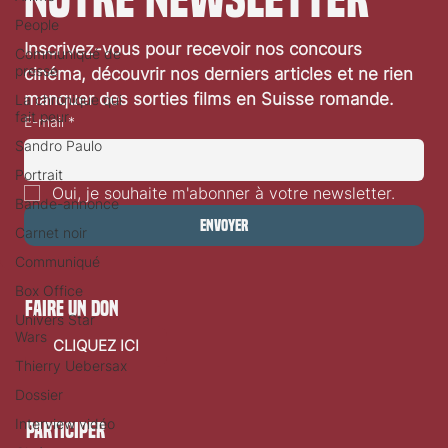
People
Inscrivez-vous pour recevoir nos concours 
Communiqué de
presse
cinéma, découvrir nos derniers articles et ne rien 
manquer des sorties films en Suisse romande.
La chronique qui
fait peur
E-mail
*
Sandro Paulo
Portrait
Oui, je souhaite m'abonner à votre newsletter.
Bande-annonce
Envoyer
Carnet noir
Communiqué
Box Office
faire un don
Univers Star
Wars
CLIQUEZ ICI
Thierry Uebersax
Dossier
Interview vidéo
Participer