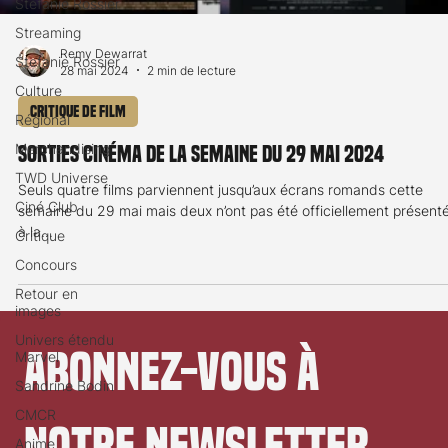
Stéfanie Rossier
Streaming
Remy Dewarrat
Stefanie Rossier
28 mai 2024
2 min de lecture
Culture
Critique de film
Régional
Merchandising
Sorties cinéma de la semaine du 29 mai 2024
TWD Universe
Seuls quatre films parviennent jusqu’aux écrans romands cette
Ciné Club
semaine du 29 mai mais deux n’ont pas été officiellement présent
à la...
Critique
Concours
Retour en
images
Univers étendu
Abonnez-vous à 
Marvel
Sandrine Bodin
CMCR
notre newsletter
Anime