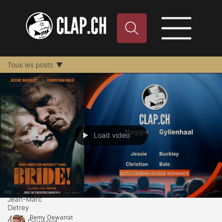
Tous les posts
Tous les posts
Critique de film
Actualité
Festival
Load video
Portraits
Interview
Reportages
Raphael Fleury
Jean-Marc
Detrey
Remy Dewarrat
Remy Dewarrat