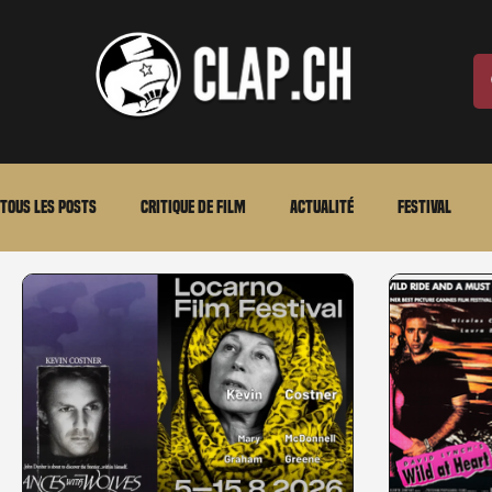
Tous les posts
Critique de film
Actualité
Festival
Laurent Scherlen
Memento
En bref
VOD
An
Stéfanie Rossier
Streaming
Stefanie Rossier
Cul