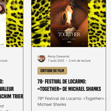
Remy Dewarrat
ecture
7 août 2025
2 min de lecture
Critique de film
o:
78ᵉ Festival de Locarno:
«Valeur
«Together» de Michael Shanks
achim Trier
78ᵉ Festival de Locarno: «Together» de
Michael Shanks
eur