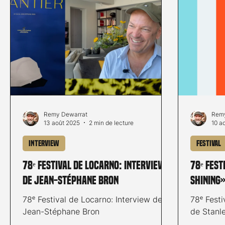
Remy Dewarrat
Remy
13 août 2025
2 min de lecture
10 a
Interview
Festival
78ᵉ Festival de Locarno: Interview
78ᵉ Fest
de Jean-Stéphane Bron
Shining»
78ᵉ Festival de Locarno: Interview de
78ᵉ Festi
Jean-Stéphane Bron
de Stanl