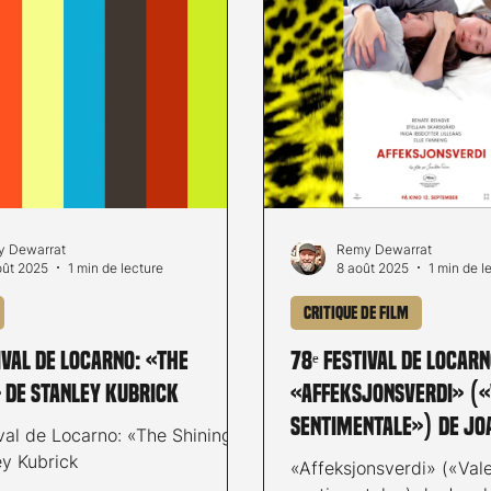
 Dewarrat
Remy Dewarrat
oût 2025
1 min de lecture
8 août 2025
1 min de l
Critique de film
ival de Locarno: «The
78ᵉ Festival de Locarn
 de Stanley Kubrick
«Affeksjonsverdi» (
sentimentale») de Jo
val de Locarno: «The Shining»
ey Kubrick
«Affeksjonsverdi» («Val