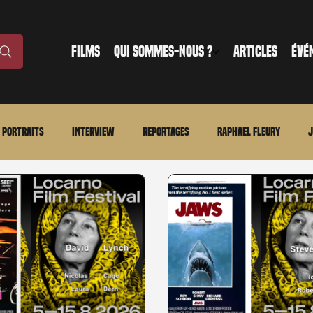
FILMS
QUI SOMMES-NOUS ?
ARTICLES
ÉVÉ
Portraits
Interview
Reportages
Raphael Fleury
J
nonce
Evénement
En bref
La chronique du MCU
Ciné
ture
Régional
Merchandising
TWD Universe