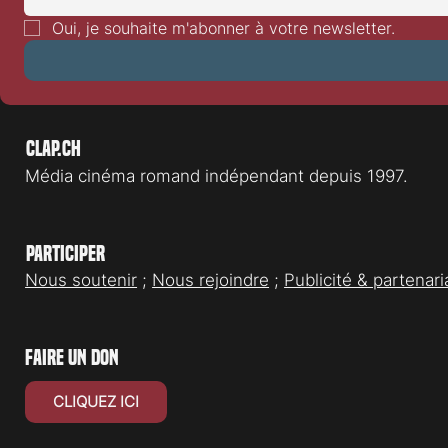
Oui, je souhaite m'abonner à votre newsletter.
Clap.ch
Média cinéma romand indépendant depuis 1997.
Participer
Nous soutenir
;
Nous rejoindre
;
Publicité & partenari
faire un don
CLIQUEZ ICI