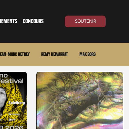
NEMENTS
CONCOURS
SOUTENIR
ean-Marc Detrey
Remy Dewarrat
Max Borg
ma Suisse
Archives
Carnet noir
Open Air
Série TV