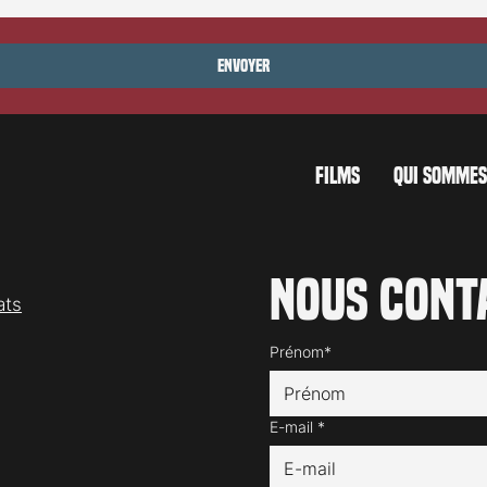
Envoyer
FILMS
QUI SOMMES
Nous cont
ats
Prénom*
E-mail
*