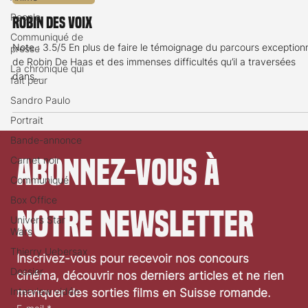
7 févr. 2022
1 min de lecture
People
Critique de film
Communiqué de
presse
Robin des voix
La chronique qui
fait peur
Note : 3.5/5 En plus de faire le témoignage du parcours exception
Sandro Paulo
de Robin De Haas et des immenses difficultés qu’il a traversées
dans...
Portrait
Bande-annonce
Carnet noir
Communiqué
Abonnez-vous à 
Box Office
Univers Star
Wars
notre newsletter
Thierry Uebersax
Dossier
Interview vidéo
Inscrivez-vous pour recevoir nos concours 