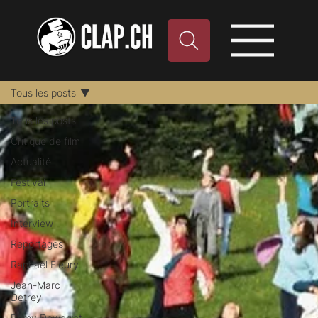
Tous les posts
Tous les posts
Critique de film
Actualité
Festival
Portraits
Interview
Reportages
Raphael Fleury
Jean-Marc
Detrey
Remy Dewarrat