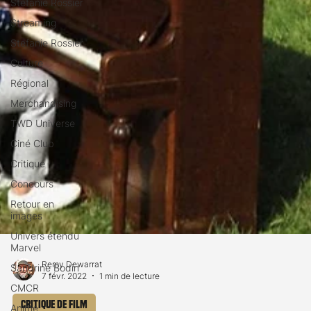
Stéfanie Rossier
Streaming
Stefanie Rossier
Culture
Régional
Merchandising
TWD Universe
Ciné Club
Critique
Concours
Retour en
images
Univers étendu
Marvel
Sandrine Bodin
CMCR
Remy Dewarrat
Anime