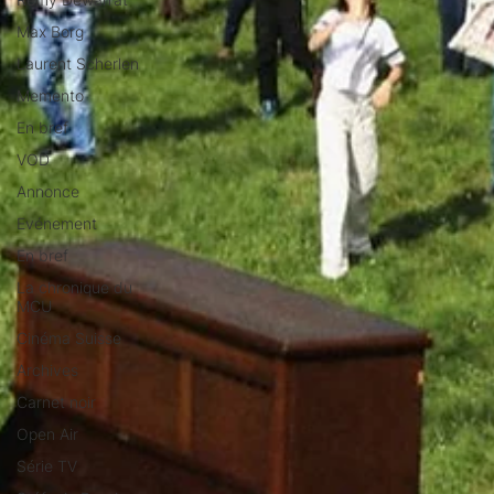
Max Borg
Laurent Scherlen
Memento
En bref
VOD
Annonce
Evénement
En bref
La chronique du
MCU
Cinéma Suisse
Archives
Carnet noir
Open Air
Série TV