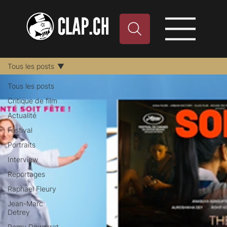
Tous les posts
Tous les posts
Critique de film
Actualité
Festival
Portraits
Interview
Reportages
Raphael Fleury
Jean-Marc
Detrey
Remy Dewarrat