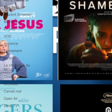
Max Borg
Laurent Scherlen
Memento
En bref
VOD
Annonce
Evénement
En bref
La chronique du
MCU
Cinéma Suisse
Archives
Carnet noir
Open Air
Série TV