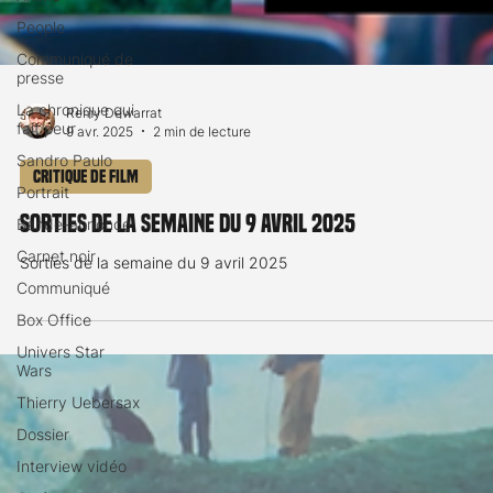
People
Communiqué de
presse
La chronique qui
fait peur
Remy Dewarrat
Sandro Paulo
9 avr. 2025
2 min de lecture
Portrait
Critique de film
Bande-annonce
Carnet noir
Sorties de la semaine du 9 avril 2025
Communiqué
Sorties de la semaine du 9 avril 2025
Box Office
Univers Star
Wars
Thierry Uebersax
Dossier
Interview vidéo