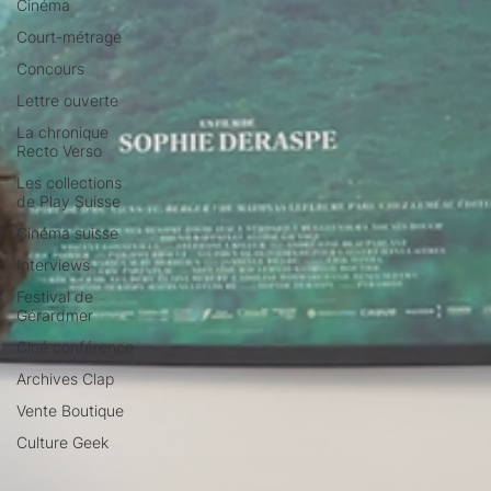
Cinéma
Court-métrage
Concours
Lettre ouverte
La chronique
Recto Verso
Les collections
de Play Suisse
Cinéma suisse
Interviews
Festival de
Gérardmer
Ciné conférence
Archives Clap
Vente Boutique
Culture Geek