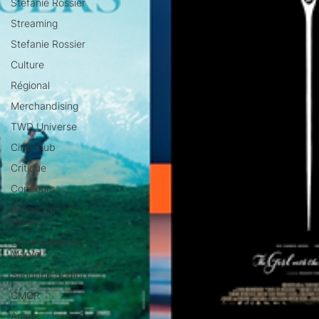
Stéfanie Rossier
Streaming
Stefanie Rossier
Culture
Régional
Merchandising
TWD Universe
Ciné Club
Critique
Concours
Retour en
images
Univers étendu
Marvel
Sandrine Bodin
CMCR
Anime