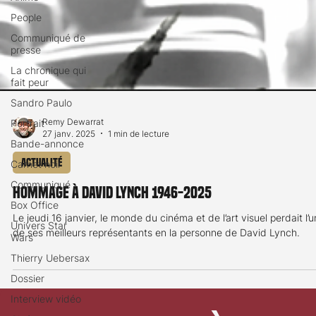
People
Communiqué de
presse
La chronique qui
fait peur
Sandro Paulo
Portrait
Bande-annonce
Remy Dewarrat
27 janv. 2025
1 min de lecture
Carnet noir
Communiqué
Actualité
Box Office
Hommage à David Lynch 1946-2025
Univers Star
Wars
Le jeudi 16 janvier, le monde du cinéma et de l’art visuel perdait l’u
de ses meilleurs représentants en la personne de David Lynch.
Thierry Uebersax
Dossier
Interview vidéo