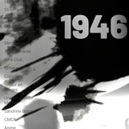
Stéfanie Rossier
Streaming
Stefanie Rossier
Culture
Régional
Merchandising
TWD Universe
Ciné Club
Critique
Concours
Retour en
images
Univers étendu
Marvel
Sandrine Bodin
CMCR
Anime