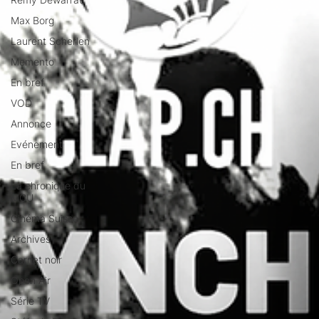
Max Borg
Laurent Scherlen
Memento
En bref
VOD
Annonce
Evénement
En bref
La chronique du
MCU
Cinéma Suisse
Archives
Carnet noir
Open Air
Série TV