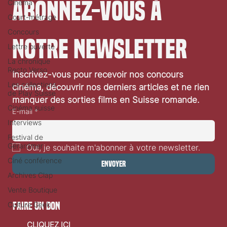
Cinéma
Abonnez-vous à 
Court-métrage
Concours
Lettre ouverte
notre newsletter
La chronique
Recto Verso
Les collections
Inscrivez-vous pour recevoir nos concours 
de Play Suisse
cinéma, découvrir nos derniers articles et ne rien 
Cinéma suisse
manquer des sorties films en Suisse romande.
Interviews
E-mail
*
Festival de
Gérardmer
Ciné conférence
Oui, je souhaite m'abonner à votre newsletter.
Archives Clap
Envoyer
Vente Boutique
Culture Geek
faire un don