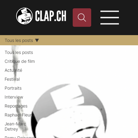
Tous les posts
Tous les posts
Critique de film
Actualité
Festival
Portraits
Interview
Reportages
Raphael Fleury
Jean-Marc
Detrey
Remy Dewarrat