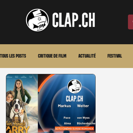
Tous les posts
Critique de film
Actualité
Festival
Laurent Scherlen
Memento
En bref
VOD
An
Stéfanie Rossier
Streaming
Stefanie Rossier
Cul