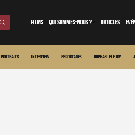
FILMS
QUI SOMMES-NOUS ?
ARTICLES
ÉVÉ
Portraits
Interview
Reportages
Raphael Fleury
J
nonce
Evénement
En bref
La chronique du MCU
Ciné
ture
Régional
Merchandising
TWD Universe