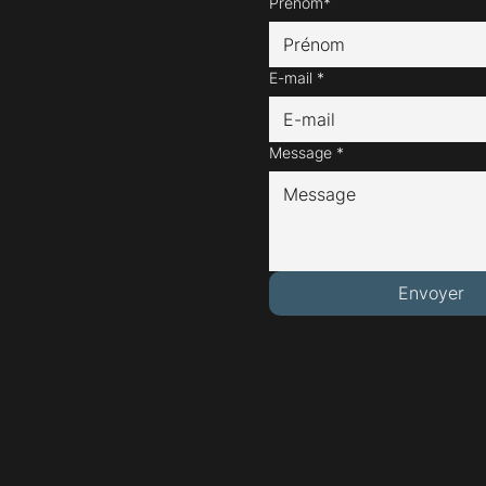
Prénom*
E-mail
*
Message
*
Envoyer