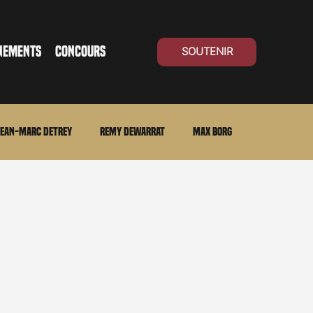
NEMENTS
CONCOURS
SOUTENIR
ean-Marc Detrey
Remy Dewarrat
Max Borg
ma Suisse
Archives
Carnet noir
Open Air
Série TV