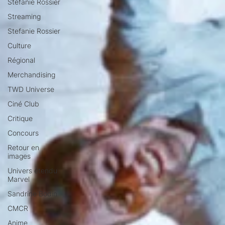
Stéfanie Rossier
Streaming
Stefanie Rossier
Culture
Régional
Merchandising
TWD Universe
Ciné Club
Critique
Concours
Retour en
images
Univers étendu
Marvel
Sandrine Bodin
CMCR
Anime