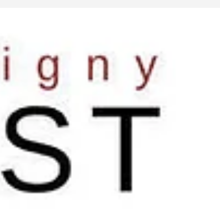
2026. La cérémonie était diffusée sur la chaîne Canal+, en clair et
en direct à partir de 20h30.