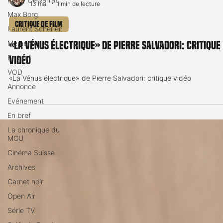
13 mai
1 min de lecture
Max Borg
Critique de film
Laurent Scherlen
Memento
«La Vénus électrique» de Pierre Salvadori: critique
En bref
vidéo
VOD
«La Vénus électrique» de Pierre Salvadori: critique vidéo
Annonce
Evénement
En bref
La chronique du
MCU
Cinéma Suisse
Archives
Carnet noir
Open Air
Série TV