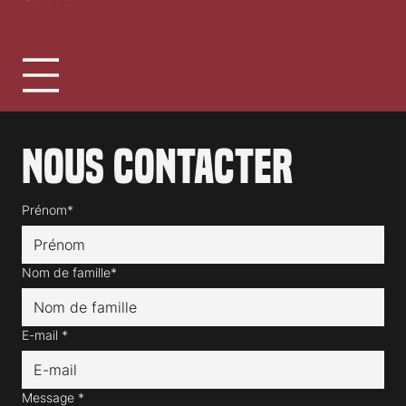
association clap.ch
1030 Bussigny
Suisse
Nous contacter
Prénom*
Nom de famille*