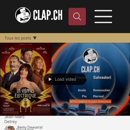
Tous les posts
Tous les posts
Critique de film
Actualité
Festival
Load video
Portraits
Interview
Reportages
Raphael Fleury
Jean-Marc
Detrey
Remy Dewarrat
Remy Dewarrat