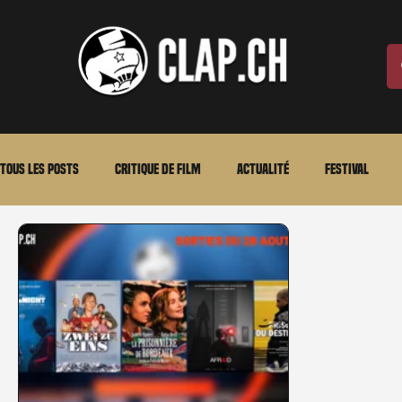
Tous les posts
Critique de film
Actualité
Festival
Laurent Scherlen
Memento
En bref
VOD
An
Stéfanie Rossier
Streaming
Stefanie Rossier
Cul