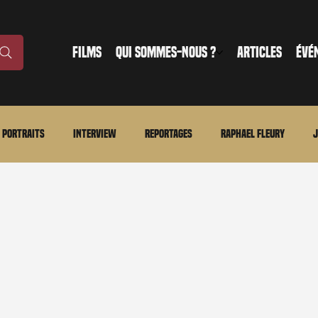
FILMS
QUI SOMMES-NOUS ?
ARTICLES
ÉVÉ
Portraits
Interview
Reportages
Raphael Fleury
J
nonce
Evénement
En bref
La chronique du MCU
Ciné
ture
Régional
Merchandising
TWD Universe