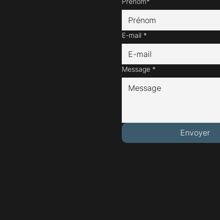
Prénom*
E-mail
*
Message
*
Envoyer