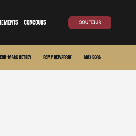
NEMENTS
CONCOURS
SOUTENIR
ean-Marc Detrey
Remy Dewarrat
Max Borg
ma Suisse
Archives
Carnet noir
Open Air
Série TV