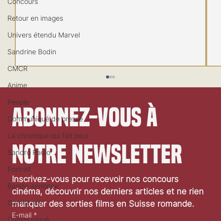
Concours
Retour en images
Univers étendu Marvel
Sandrine Bodin
CMCR
Anime
People
Abonnez-vous à 
Communiqué de presse
La chronique qui fait peur
notre newsletter
Sandro Paulo
Festival de Locarno 2026: Taxi Driver
Portrait
Inscrivez-vous pour recevoir nos concours 
Bande-annonce
cinéma, découvrir nos derniers articles et ne rien 
Carnet noir
manquer des sorties films en Suisse romande.
E-mail
*
Communiqué