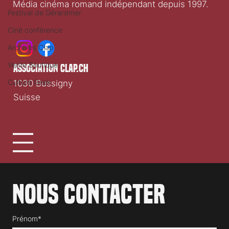
Média cinéma romand indépendant depuis 1997.
Festival de Gérardmer
Ciné conférence
Archives Clap
Vente Boutique
association clap.ch
Culture Geek
1030 Bussigny
Suisse
Nous contacter
Prénom*