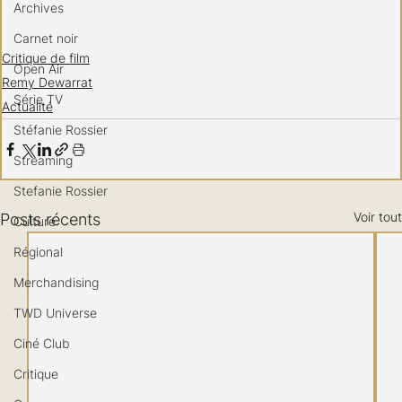
Archives
Carnet noir
Critique de film
Open Air
Remy Dewarrat
Série TV
Actualité
Stéfanie Rossier
Streaming
Stefanie Rossier
Voir tout
Posts récents
Culture
Régional
Merchandising
TWD Universe
Ciné Club
Critique