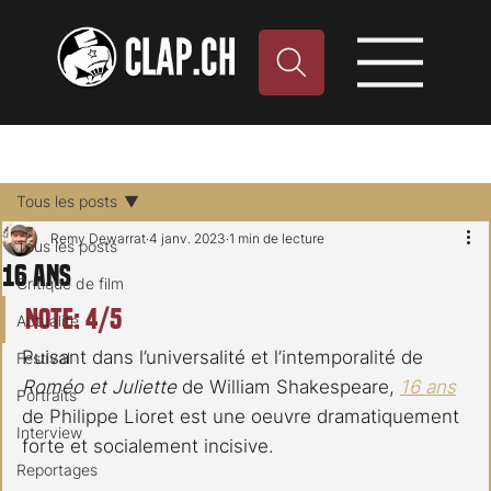
Tous les posts
Remy Dewarrat
4 janv. 2023
1 min de lecture
Tous les posts
16 ans
Critique de film
Note: 4/5
Actualité
Puisant dans l’universalité et l’intemporalité de 
Festival
Roméo et Juliette
 de William Shakespeare, 
16 ans
Portraits
de Philippe Lioret est une oeuvre dramatiquement 
Interview
forte et socialement incisive.
Reportages