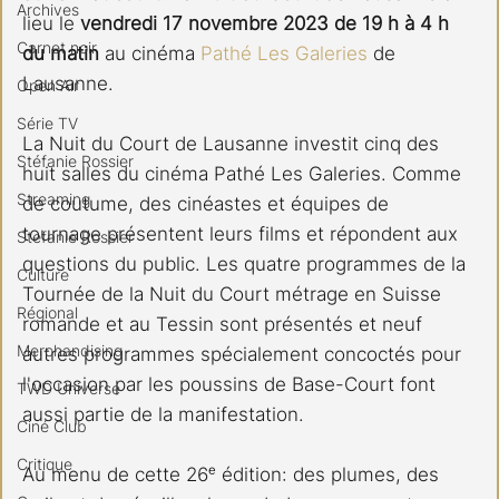
Archives
lieu le 
vendredi 17 novembre 2023 de 19 h à 4 h 
Carnet noir
du matin
 au cinéma 
Pathé Les Galeries
 de 
Lausanne.
Open Air
Série TV
La Nuit du Court de Lausanne investit cinq des 
Stéfanie Rossier
huit salles du cinéma Pathé Les Galeries. Comme 
Streaming
de coutume, des cinéastes et équipes de 
tournage présentent leurs films et répondent aux 
Stefanie Rossier
questions du public. Les quatre programmes de la 
Culture
Tournée de la Nuit du Court métrage en Suisse 
Régional
romande et au Tessin sont présentés et neuf 
Merchandising
autres programmes spécialement concoctés pour 
l'occasion par les poussins de Base-Court font 
TWD Universe
aussi partie de la manifestation.
Ciné Club
Critique
Au menu de cette 26ᵉ édition: des plumes, des 