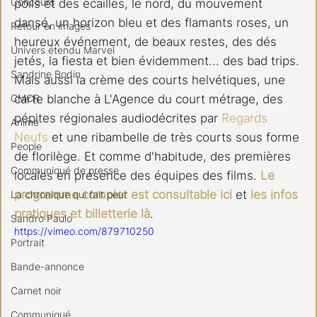
Concours
poils et des écailles, le nord, du mouvement 
dansé, un horizon bleu et des flamants roses, un 
Retour en images
heureux événement, de beaux restes, des dés 
Univers étendu Marvel
jetés, la fiesta et bien évidemment... des bad trips. 
Sandrine Bodin
Mais aussi la crème des courts helvétiques, une 
CMCR
carte blanche à L'Agence du court métrage, des 
pépites régionales audiodécrites par 
Regards 
Anime
Neufs
 et une ribambelle de très courts sous forme 
People
de florilège. Et comme d'habitude, des premières 
Communiqué de presse
locales en présence des équipes des films. 
Le 
programme complet est consultable ici
 et 
les infos 
La chronique qui fait peur
pratiques et billetterie là
.
Sandro Paulo
https://vimeo.com/879710250
Portrait
Bande-annonce
Carnet noir
Communiqué