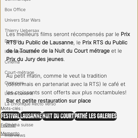
Box Office
Univers Star Wars
Thierry Uebersax
Les meilleurs films seront récompensés par le 
Prix 
Dossier
RTS du Public de Lausanne
, le 
Prix RTS du Public 
de la Tournée de la Nuit du Court métrage
 et le 
Interview vidéo
Prix du Jury des jeunes
. 
Cinéma
Court-métrage
Au petit matin, comme le veut la tradition 
Concours
(désormais en partenariat avec la RTS) le café et 
les croissants sont offerts aux plus noctambules!
Lettre ouverte
Bar et petite restauration sur place
La chronique Recto Verso
Mots-clés :
Les collections de Play Suisse
Festival
Lausanne
Nuit du Court
Pathé Les Galeries
Cinéma suisse
Festival
Memento
Interviews