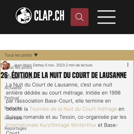
Tous les posts
Jean-Marc Detrey
5 nov. 2023
2 min de lecture
Tous les posts
26ᵉ édition de la Nuit du Court de Lausanne
Critique de film
La Nuit du Court de Lausanne, c’est une nuit 
Actualité
entière dédiée au court métrage. Initiée en 1998 
Festival
par l’association Base-Court, elle termine en 
Portraits
beauté la 
Tournée de la Nuit du Court métrage
 en 
Suisse romande et au Tessin, co-organisée par les 
Interview
Internationale Kurzfilmtage Winterthur
 et Base-
Reportages
Court.