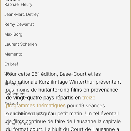
Raphael Fleury
Jean-Marc Detrey
Remy Dewarrat
Max Borg
Laurent Scherlen
Memento
En bref
Pour cette 26ᵉ édition, Base-Court et les 
VOD
Internationale Kurzfilmtage Winterthur présentent 
Annonce
pas moins de 
huitante-cinq films en provenance 
Evénement
de vingt-quatre pays répartis en 
treize 
En bref
programmes thématiques
 pour 19 séances 
s'enchaînant jusqu'au petit matin. Un tel éventail 
La chronique du MCU
de films continue de faire de Lausanne la capitale 
Cinéma Suisse
du format court. La Nuit du Court de Lausanne a 