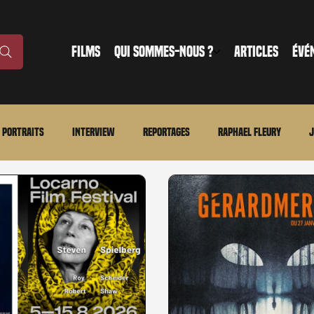
FILMS
QUI SOMMES-NOUS ?
ARTICLES
ÉVÉ
Portraits
Interview
Reportages
Raphael Fleury
J
nonce
Evénement
En bref
La chronique du MCU
Ciné
ture
Régional
Merchandising
TWD Universe