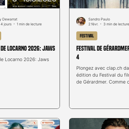
 Dewarrat
Sandro Paulo
a 4 jours
1 min de lecture
2 févr.
3 min de lectur
Festival
l de Locarno 2026: Jaws
Festival de Gérardmer
4
 de Locarno 2026: Jaws
Plongez avec clap.ch dans la 33e
édition du Festival du fi
de Gérardmer. Comme c
les amateurs et amatric
fantastique se sont don
à Gérardmer pour une no
d'un festival désormais 
pour les fans de films d
déjà la fin du festival, l