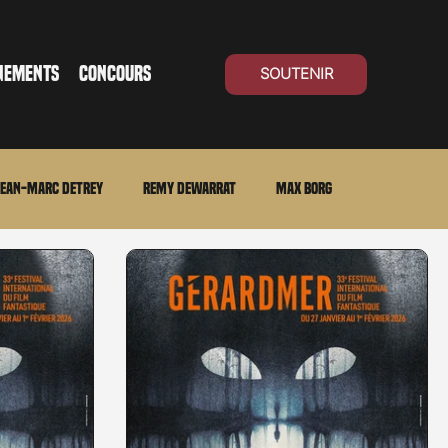
NEMENTS
CONCOURS
SOUTENIR
ean-Marc Detrey
Remy Dewarrat
Max Borg
ma Suisse
Archives
Carnet noir
Open Air
Série TV