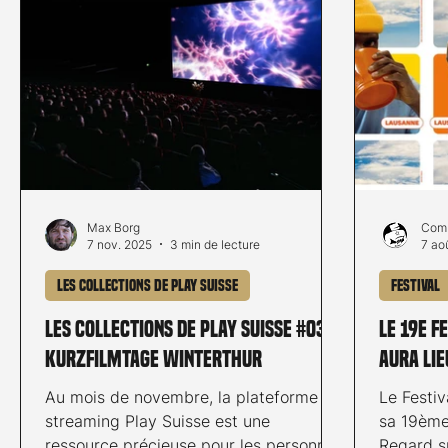
Max Borg
Comm
7 nov. 2025
3 min de lecture
7 ao
Les collections de Play Suisse
Festival
Les collections de Play Suisse #03:
Le 19e F
Kurzfilmtage Winterthur
aura lie
Au mois de novembre, la plateforme de
Le Festiv
streaming Play Suisse est une
sa 19ème 
ressource précieuse pour les personnes
Regard s