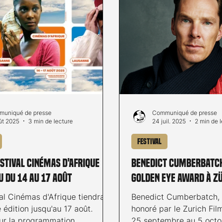
pour l'auteur de ces lig
parler des derniers film
surtout de vous faire dé
palmarès de cette 33e é
uniqué de presse
Communiqué de presse
ût 2025
3 min de lecture
24 juil. 2025
2 min de 
Festival
estival Cinémas d'Afrique
Benedict Cumberbatch
u du 14 au 17 août
Golden Eye Award à Z
al Cinémas d'Afrique tiendra
Benedict Cumberbatch, 
édition jusqu'au 17 août.
honoré par le Zurich Fil
ur la programmation.
25 septembre au 5 oct