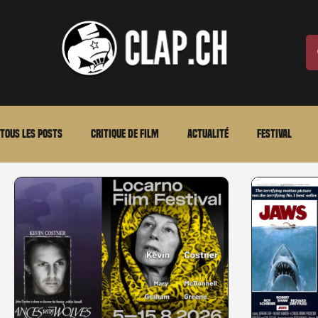
Tous les posts
Critique de film
Actualité
Festival
Laurent Scherlen
Memento
En bref
VOD
An
Stéfanie Rossier
Streaming
Stefanie Rossier
Cul