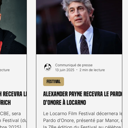
nes de vous
avant-dernière journée de festival, du
s visionnés mais
multivers, de la possession et du rire,
couvrir le
que demander de mieux? Bonne
diti
lecture! Redux Redux : États-Unis
d’Amér
Communiqué de presse
lecture
13 juin 2025
2 min de lecture
Festival
 recevra le
Alexander Payne recevra le Pardo
ürich
d’Onore à Locarno
CBE, sera
Le Locarno Film Festival décernera le
m Festival (du
Pardo d’Onore, présenté par Manor, de
obre 2025)
la 78e édition du Festival au célèbre