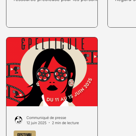
qui aiment les courts métrages.
Kurzfilmtage Winterthur, ©Andri
Kaufmann Il y a cinq ans, le 7 novembre
2020, la plateforme de streaming Play
Suisse débutait dans un contexte qui lui
était fortuitement favorable, puisque
c’était au tout début du deuxième
confinement lié à la pandémie de
Covid-19. On avait donc peu de choix
concernant le visionnage des produits
audiovisue
Communiqué de presse
12 juin 2025
2 min de lecture
Festival