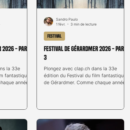
Sandro Paulo
e
1 févr.
3 min de lecture
Festival
 2026 - partie
Festival de Gérardmer 2026 - parti
3
Plongez avec clap.ch dans la 33e
lm fantastique
édition du Festival du film fantastique
haque année,
de Gérardmer. Comme chaque année,
es de cinéma
les amateurs et amatrices de cinéma
né rendez-vous
fantastique se sont donné rendez-vous
uvelle édition
à Gérardmer pour une nouvelle édition
incontournable
d'un festival désormais incontournable
e genre. C'est
pour les fans de films de genre. Trois
'heure est venue
projections au programme de cette