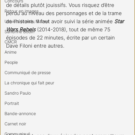
Concours
de détails plutôt jouissifs. Vous risquez d’être 
Retour en images
perdu au niveau des personnages et de la trame 
de l’histoire. Il faut avoir suivi la série animée 
Star 
Univers étendu Marvel
Wars Rebels
 (2014-2018), tout de même 75 
Sandrine Bodin
épisodes de 22 minutes, écrite par un certain 
CMCR
Dave Filoni entre autres.
Anime
People
Communiqué de presse
La chronique qui fait peur
Sandro Paulo
Portrait
Bande-annonce
Carnet noir
Communiqué