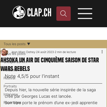
Tous les posts
Jean-Marc Detrey
24 août 2023
2 min de lecture
Tous les posts
Ahsoka un air de cinquième saison de Star
Critique de film
Wars Rebels
Actualité
Note 4,5/5 pour l’instant
Festival
Portraits
Depuis hier, la nouvelle série inspirée de la saga 
Interview
créé par Georges Lucas est lancée.
Reportages
Son titre porte le prénom d’une ex-jedi apprentie 