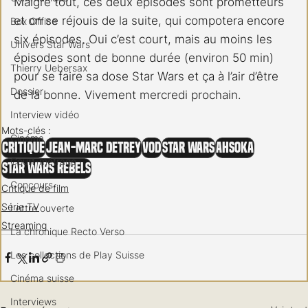
Malgré tout, ces deux épisodes sont prometteurs 
et on se réjouis de la suite, qui compotera encore 
Box Office
six épisodes. Oui c’est court, mais au moins les 
Univers Star Wars
épisodes sont de bonne durée (environ 50 min) 
Thierry Uebersax
pour se faire sa dose Star Wars et ça à l’air d’être 
Dossier
de la bonne. Vivement mercredi prochain.
Interview vidéo
Mots-clés :
Cinéma
Critique
Jean-Marc Detrey
VOD
Star Wars
Ahsoka
Court-métrage
Star Wars Rebels
Concours
Critique de film
Série TV
Lettre ouverte
Streaming
La chronique Recto Verso
Les collections de Play Suisse
Cinéma suisse
Interviews