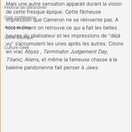
Mais une autre sensation apparait durant la vision 
Festival de Gérardmer
de cette fresque épique. Cette fâcheuse 
Ciné conférence
impression que Cameron ne se réinvente pas. A 
Archives Clap
tout moment on retrouve ce qui a fait les belles 
heures du réalisateur et les impressions de "déjà 
Vente Boutique
vu" s’accumulent les unes après les autres. Citons 
Culture Geek
en vrac 
Abyss
 , 
Terminator Judgement Day
, 
Titanic
, 
Aliens
, et même la fameuse chasse à la 
baleine pandorienne fait penser à 
Jaws
.