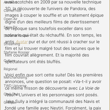
avait scotchés en 2009 par sa nouvelle technique 
Archives
3D, la découverte de l’univers de Pandora, des 
Carnet noir
images à couper le souffle et un traitement épique 
Open Air
digne d’un des meilleurs films de divertissement 
Série TV
de l’époque sans toutefois exceller dans son 
scénario qui était du réchauffé. En son temps, les 
Stéfanie Rossier
antis 
Avatar
 pur et dur ont réussi à cracher sur le 
Streaming
film et lui trouver malgré tout des lacunes que le 
Stefanie Rossier
film couvrait allègrement. Et la majorité des 
Culture
spectateurs ont étés bluffés.
Régional
Voici enfin que sort cette suite! Dès les premières 
Merchandising
annonces, une question se posait: «Va-t-il y avoir 
TWD Universe
ce même frisson de découverte avec 
La Voie de 
Ciné Club
l’eau
?» L’univers et les personnages sont posés. 
Jake Sully a intégré la communauté des Navis et 
Critique
fondé une famille avec Neytiri. Forcément, la paix 