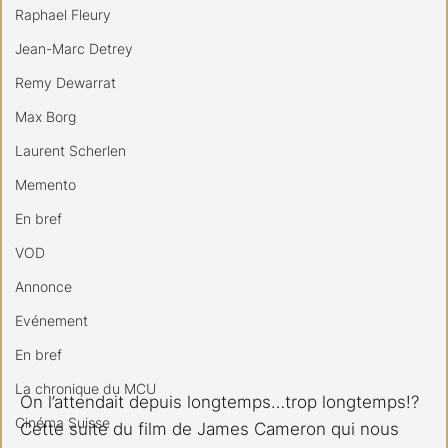
Raphael Fleury
Jean-Marc Detrey
Remy Dewarrat
Max Borg
Laurent Scherlen
Memento
En bref
VOD
Annonce
Evénement
En bref
La chronique du MCU
On l’attendait depuis longtemps…trop longtemps!? 
Cinéma Suisse
Cette suite du film de James Cameron qui nous 