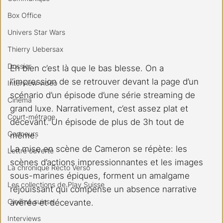
Box Office
Univers Star Wars
Thierry Uebersax
Dossier
Eh bien c’est là que le bas blesse. On a 
l’impression de se retrouver devant la page d’un 
Interview vidéo
scénario d’un épisode d’une série streaming de 
Cinéma
grand luxe. Narrativement, c’est assez plat et 
Court-métrage
décevant. Un épisode de plus de 3h tout de 
Concours
même.  
La mise en scène de Cameron se répète: les 
Lettre ouverte
scènes d’actions impressionnantes et les images 
La chronique Recto Verso
sous-marines épiques, forment un amalgame 
Les collections de Play Suisse
réjouissant qui compense un absence narrative 
Cinéma suisse
avérée et décevante.
Interviews