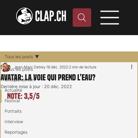
Tous les posts
Jean-Marc Detrey
16 déc. 2022
2 min de lecture
Tous les posts
Avatar: La voie qui prend l’eau?
Critique de film
Dernière mise à jour :
20 déc. 2022
Actualité
Note: 3,5/5
Festival
Portraits
Interview
Reportages