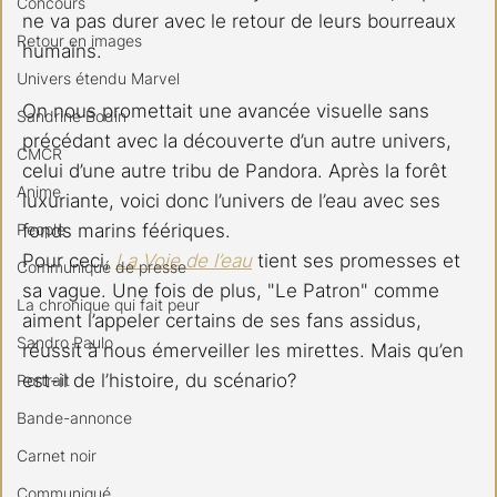
Concours
ne va pas durer avec le retour de leurs bourreaux 
Retour en images
humains.
Univers étendu Marvel
On nous promettait une avancée visuelle sans 
Sandrine Bodin
précédant avec la découverte d’un autre univers, 
CMCR
celui d’une autre tribu de Pandora. Après la forêt 
Anime
luxuriante, voici donc l’univers de l’eau avec ses 
People
fonds marins féériques.
Pour ceci, 
La Voie de l’eau
 tient ses promesses et 
Communiqué de presse
sa vague. Une fois de plus, "Le Patron" comme 
La chronique qui fait peur
aiment l’appeler certains de ses fans assidus, 
Sandro Paulo
réussit à nous émerveiller les mirettes. Mais qu’en 
est-il de l’histoire, du scénario?
Portrait
Bande-annonce
Carnet noir
Communiqué