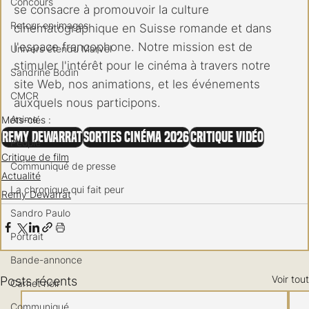
Concours
se consacre à promouvoir la culture 
Retour en images
cinématographique en Suisse romande et dans 
l'espace francophone. Notre mission est de 
Univers étendu Marvel
stimuler l'intérêt pour le cinéma à travers notre 
Sandrine Bodin
site Web, nos animations, et les événements 
CMCR
auxquels nous participons.
Anime
Mots-clés :
Remy Dewarrat
Sorties cinéma 2026
Critique vidéo
People
Critique de film
Communiqué de presse
Actualité
La chronique qui fait peur
Remy Dewarrat
Sandro Paulo
Portrait
Bande-annonce
Voir tout
Posts récents
Carnet noir
Communiqué