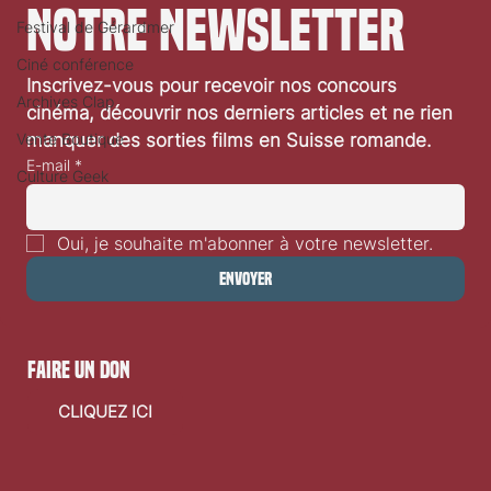
notre newsletter
Festival de Gérardmer
Ciné conférence
Inscrivez-vous pour recevoir nos concours 
Archives Clap
«Bouchra» d’Orian Yani Barki et Meriem Bennani:
cinéma, découvrir nos derniers articles et ne rien 
critique vidéo
Vente Boutique
manquer des sorties films en Suisse romande.
E-mail
*
Culture Geek
Oui, je souhaite m'abonner à votre newsletter.
Envoyer
faire un don
CLIQUEZ ICI