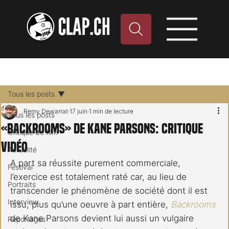
Tous les posts
Remy Dewarrat
17 juin
1 min de lecture
Tous les posts
«Backrooms» de Kane Parsons: critique
Critique de film
vidéo
Actualité
A part sa réussite purement commerciale, 
Festival
l’exercice est totalement raté car, au lieu de 
Portraits
transcender le phénomène de société dont il est 
Interview
issu, plus qu’une oeuvre à part entière, 
Backrooms
de Kane Parsons devient lui aussi un vulgaire 
Reportages