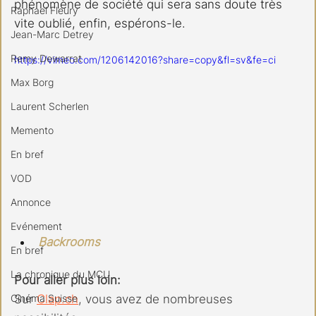
phénomène de société qui sera sans doute très 
Raphael Fleury
vite oublié, enfin, espérons-le.
Jean-Marc Detrey
Remy Dewarrat
https://vimeo.com/1206142016?share=copy&fl=sv&fe=ci
Max Borg
Laurent Scherlen
Memento
En bref
VOD
Annonce
Evénement
Backrooms
En bref
La chronique du MCU
Pour aller plus loin:
Cinéma Suisse
Sur 
Clap.ch
, vous avez de nombreuses 