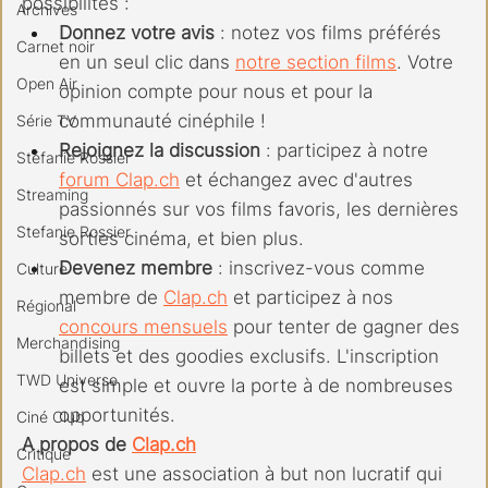
possibilités :
Archives
Donnez votre avis
 : notez vos films préférés 
Carnet noir
en un seul clic dans 
notre section films
. Votre 
Open Air
opinion compte pour nous et pour la 
communauté cinéphile !
Série TV
Rejoignez la discussion
 : participez à notre 
Stéfanie Rossier
forum 
Clap.ch
 et échangez avec d'autres 
Streaming
passionnés sur vos films favoris, les dernières 
Stefanie Rossier
sorties cinéma, et bien plus.
Devenez membre
 : inscrivez-vous comme 
Culture
membre de 
Clap.ch
 et participez à nos 
Régional
concours mensuels
 pour tenter de gagner des 
Merchandising
billets et des goodies exclusifs. L'inscription 
TWD Universe
est simple et ouvre la porte à de nombreuses 
opportunités.
Ciné Club
A propos de 
Clap.ch
Critique
Clap.ch
 est une association à but non lucratif qui 