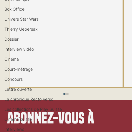
Box Office
Univers Star Wars
Thierry Uebersax
Dossier
Interview vidéo
Cinéma
Court-métrage
Concours
Lettre ouverte
La chronique Recto Verso
Les collections de Play Suisse
Abonnez-vous à 
Cinéma suisse
Interviews