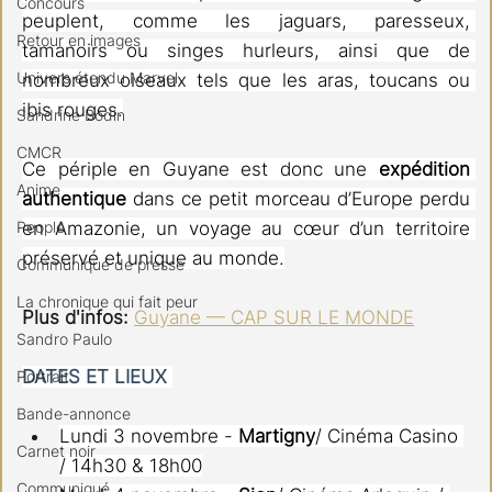
Concours
peuplent, comme les jaguars, paresseux, 
Retour en images
tamanoirs ou singes hurleurs, ainsi que de 
Univers étendu Marvel
nombreux oiseaux tels que les aras, toucans ou 
ibis rouges.
Sandrine Bodin
CMCR
Ce périple en Guyane est donc une 
expédition 
Anime
authentique
 dans ce petit morceau d’Europe perdu 
People
en Amazonie, un voyage au cœur d’un territoire 
préservé et unique au monde.
Communiqué de presse
La chronique qui fait peur
Plus d'infos: 
Guyane — CAP SUR LE MONDE
Sandro Paulo
DATES ET LIEUX 
Portrait
Bande-annonce
Lundi 3 novembre - 
Martigny
/ Cinéma Casino 
Carnet noir
/ 14h30 & 18h00
Communiqué