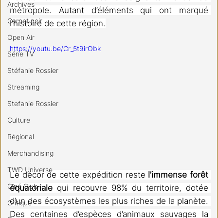
Archives
métropole. Autant d’éléments qui ont marqué 
Carnet noir
l’histoire de cette région.
Open Air
https://youtu.be/Cr_5t9irObk
Série TV
Stéfanie Rossier
Streaming
Stefanie Rossier
Culture
Régional
Merchandising
TWD Universe
Le décor de cette expédition reste 
l’immense forêt 
Ciné Club
équatoriale
 qui recouvre 98% du territoire, dotée 
d’un des écosystèmes les plus riches de la planète. 
Critique
Des centaines d’espèces d’animaux sauvages la 