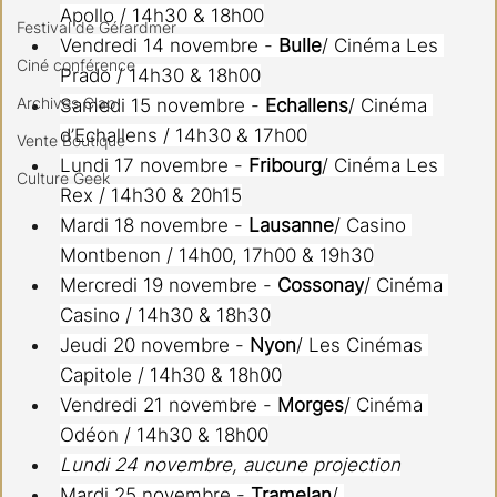
Apollo / 14h30 & 18h00
Festival de Gérardmer
Vendredi 14 novembre - 
Bulle
/ Cinéma Les 
Ciné conférence
Prado / 14h30 & 18h00
Archives Clap
Samedi 15 novembre - 
Echallens
/ Cinéma 
d’Echallens / 14h30 & 17h00
Vente Boutique
Lundi 17 novembre - 
Fribourg
/ Cinéma Les 
Culture Geek
Rex / 14h30 & 20h15
Mardi 18 novembre - 
Lausanne
/ Casino 
Montbenon / 14h00, 17h00 & 19h30
Mercredi 19 novembre - 
Cossonay
/ Cinéma 
Casino / 14h30 & 18h30
Jeudi 20 novembre - 
Nyon
/ Les Cinémas 
Capitole / 14h30 & 18h00
Vendredi 21 novembre - 
Morges
/ Cinéma 
Odéon / 14h30 & 18h00
Lundi 24 novembre, aucune projection
Mardi 25 novembre - 
Tramelan
/ 