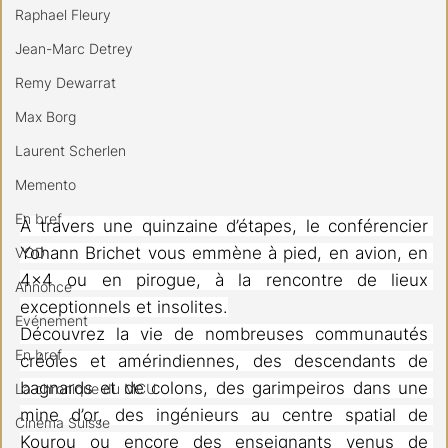
Raphael Fleury
Jean-Marc Detrey
Remy Dewarrat
Max Borg
Laurent Scherlen
Memento
En bref
À travers une quinzaine d’étapes, le conférencier 
Yohann Brichet vous emmène à pied, en avion, en 
VOD
4x4 ou en pirogue, à la rencontre de lieux 
Annonce
exceptionnels et insolites.
Evénement
Découvrez la vie de nombreuses communautés 
En bref
créoles et amérindiennes, des descendants de 
bagnards et de colons, des garimpeiros dans une 
La chronique du MCU
mine d’or, des ingénieurs au centre spatial de 
Cinéma Suisse
Kourou ou encore des enseignants venus de 