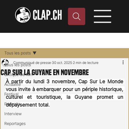
Tous les posts
Communiqué de presse
30 oct. 2025
2 min de lecture
Tous les posts
Cap sur la Guyane en novembre
Critique de film
À partir du lundi 3 novembre, Cap Sur Le Monde 
Actualité
vous invite à embarquer pour un périple historique, 
Festival
culturel et touristique, la Guyane promet un 
Portraits
dépaysement total.
Interview
Reportages