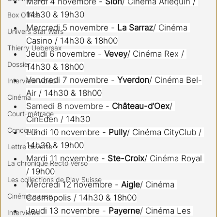
Mardi 4 novembre - 
Sion
/ Cinéma Arlequin / 
14h30 & 19h30
Box Office
Mercredi 5 novembre - 
La Sarraz
/ Cinéma 
Univers Star Wars
Casino / 14h30 & 18h00
Thierry Uebersax
Jeudi 6 novembre - 
Vevey
/ Cinéma Rex / 
Dossier
14h30 & 18h00
Vendredi 7 novembre - 
Yverdon
/ Cinéma Bel-
Interview vidéo
Air / 14h30 & 18h00
Cinéma
Samedi 8 novembre - 
Château-d’Oex
/ 
Court-métrage
CinEden / 14h30
Concours
Lundi 10 novembre - 
Pully
/ Cinéma CityClub / 
14h30 & 19h00
Lettre ouverte
Mardi 11 novembre - 
Ste-Croix
/ Cinéma Royal 
La chronique Recto Verso
/ 19h00
Les collections de Play Suisse
Mercredi 12 novembre - 
Aigle
/ Cinéma 
Cinéma suisse
Cosmopolis / 14h30 & 18h00
Jeudi 13 novembre - 
Payerne
/ Cinéma Les 
Interviews