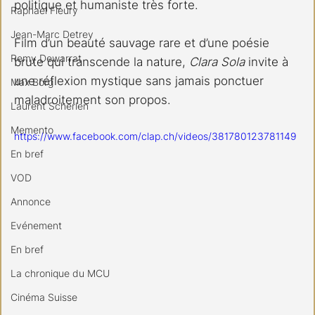
politique et humaniste très forte.
Raphael Fleury
Jean-Marc Detrey
Film d’un beauté sauvage rare et d’une poésie 
Remy Dewarrat
brute qui transcende la nature, 
Clara Sola
 invite à 
une réflexion mystique sans jamais ponctuer 
Max Borg
maladroitement son propos.
Laurent Scherlen
Memento
https://www.facebook.com/clap.ch/videos/381780123781149
En bref
VOD
Annonce
Evénement
En bref
La chronique du MCU
Cinéma Suisse