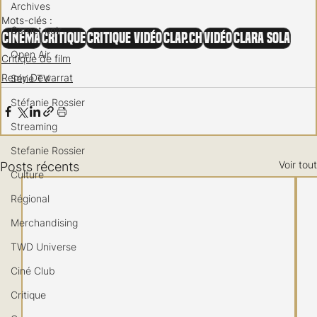
Archives
Mots-clés :
Carnet noir
Cinéma
Critique
Critique vidéo
Clap.ch
Vidéo
Clara Sola
Open Air
Critique de film
Remy Dewarrat
Série TV
Stéfanie Rossier
Streaming
Stefanie Rossier
Voir tout
Posts récents
Culture
Régional
Merchandising
TWD Universe
Ciné Club
Critique