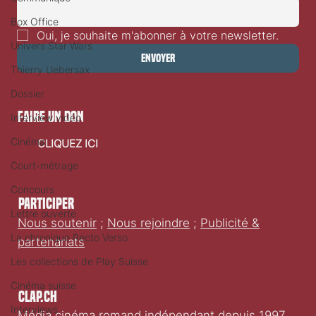
Box Office
Oui, je souhaite m'abonner à votre newsletter.
Univers Star Wars
Envoyer
Thierry Uebersax
Dossier
faire un don
Interview vidéo
Cinéma
CLIQUEZ ICI
Court-métrage
Concours
Participer
Lettre ouverte
Nous soutenir
;
Nous rejoindre
;
Publicité &
La chronique Recto Verso
partenariats
Les collections de Play Suisse
Cinéma suisse
Clap.ch
Interviews
Média cinéma romand indépendant depuis 1997.