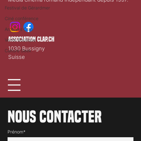
Festival de Gérardmer
Ciné conférence
Archives Clap
association clap.ch
Vente Boutique
1030 Bussigny
Culture Geek
Suisse
Nous contacter
Prénom*