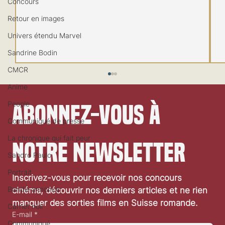
Concours
Retour en images
Univers étendu Marvel
Sandrine Bodin
CMCR
Anime
People
Abonnez-vous à 
Communiqué de presse
La chronique qui fait peur
notre newsletter
Sandro Paulo
Festival de Locarno 2026: Wild at Heart
Portrait
Inscrivez-vous pour recevoir nos concours 
Bande-annonce
cinéma, découvrir nos derniers articles et ne rien 
manquer des sorties films en Suisse romande.
Carnet noir
E-mail
*
Communiqué