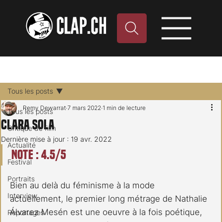
Tous les posts
Remy Dewarrat
7 mars 2022
1 min de lecture
Tous les posts
Clara Sola
Critique de film
Dernière mise à jour :
19 avr. 2022
Actualité
Note : 4.5/5
Festival
Portraits
Bien au delà du féminisme à la mode 
Interview
actuellement, le premier long métrage de Nathalie 
Álvarez Mesén est une oeuvre à la fois poétique, 
Reportages