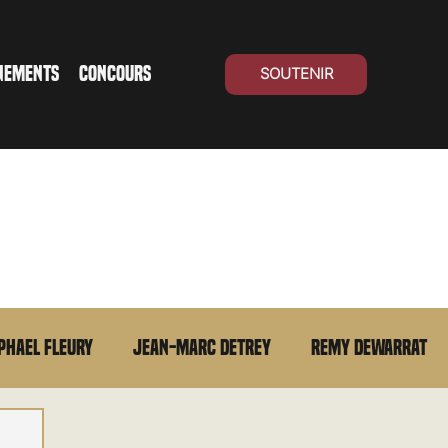
NEMENTS
CONCOURS
SOUTENIR
phael Fleury
Jean-Marc Detrey
Remy Dewarrat
La chronique du MCU
Cinéma Suisse
Archives