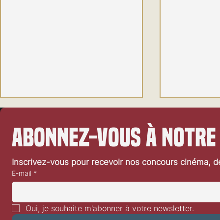
Abonnez-vous à notre
Inscrivez-vous pour recevoir nos concours cinéma, dé
E-mail
*
«Mata» de Rachel Lang: critique
«Tuner» («Le 
vidéo
Roher: critiqu
Oui, je souhaite m'abonner à votre newsletter.