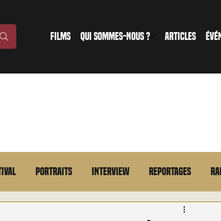
FILMS
QUI SOMMES-NOUS ?
ARTICLES
ÉVÉ
tival
Portraits
Interview
Reportages
Ra
n bref
VOD
Annonce
Evénement
En bref