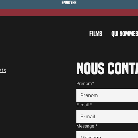
Envoyer
FILMS
QUI SOMMES
Nous cont
ats
Prénom*
E-mail
*
Message
*