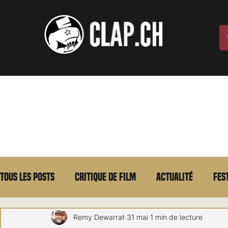
Tous les posts
Critique de film
Actualité
Fes
Max Borg
Laurent Scherlen
Memento
E
Remy Dewarrat
31 mai
1 min de lecture