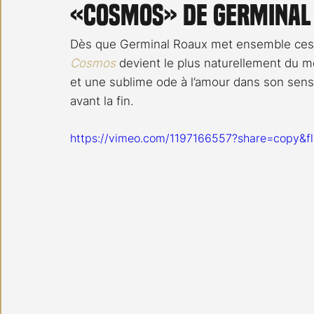
«Cosmos» de Germinal 
Carnet noir
Open Air
Série TV
Stéfanie 
Dès que Germinal Roaux met ensemble ces 
Cosmos
 devient le plus naturellement du mo
et une sublime ode à l’amour dans son sens l
avant la fin.
https://vimeo.com/1197166557?share=copy&fl