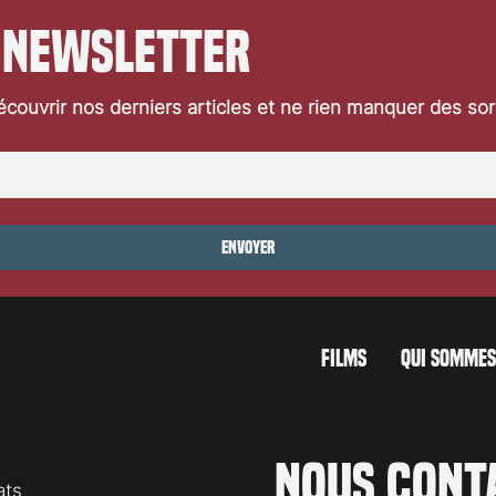
 newsletter
couvrir nos derniers articles et ne rien manquer des so
Festival de Locarno 2026: Jaws
ocarno 2026: Wild at
Envoyer
FILMS
QUI SOMMES
Nous cont
ats