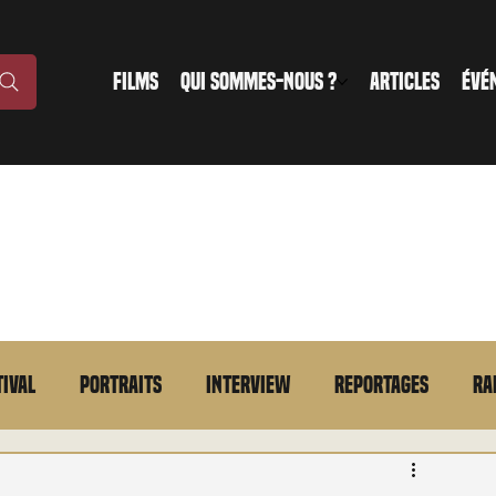
FILMS
QUI SOMMES-NOUS ?
ARTICLES
ÉVÉ
tival
Portraits
Interview
Reportages
Ra
n bref
VOD
Annonce
Evénement
En bref