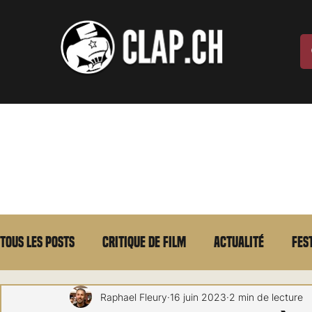
Tous les posts
Critique de film
Actualité
Fes
Max Borg
Laurent Scherlen
Memento
E
Raphael Fleury
16 juin 2023
2 min de lecture