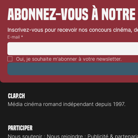
Abonnez-vous à notre
Inscrivez-vous pour recevoir nos concours cinéma, dé
E-mail
*
Festival de Locarno 2026: Dances
Festival de L
With Wolves
Heart
Oui, je souhaite m'abonner à votre newsletter.
Clap.ch
Média cinéma romand indépendant depuis 1997.
Participer
Nous soutenir
;
Nous rejoindre
;
Publicité & partenari