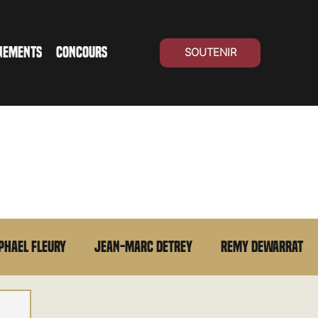
NEMENTS
CONCOURS
SOUTENIR
phael Fleury
Jean-Marc Detrey
Remy Dewarrat
La chronique du MCU
Cinéma Suisse
Archives