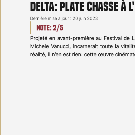
Delta: plate chasse à 
Carnet noir
Open Air
Série TV
Stéfanie 
Dernière mise à jour :
20 juin 2023
Note: 2/5
Projeté en avant-première au Festival de L
Michele Vanucci, incarnerait toute la vital
réalité, il n’en est rien: cette œuvre cinéma