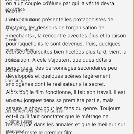
on a un couple «d’élus» par qui la vérité devra 
Box Office
éclater.
L’intrigue nous présente les protagonistes de 
Univers Star Wars
l’histoire, les dessous de l’organisation de 
Thierry Uebersax
«méchants», la rencontre avec les élus et la raison 
Dossier
pour laquelle ils le sont devenus. Puis, quelques 
Interview vidéo
courses-poursuites bien ficelées plus tard, vient la 
révélation. A cela s’ajoutent quelques détails 
Cinéma
personnels, des personnages secondaires peu 
Court-métrage
développés et quelques scènes légèrement 
Concours
anxiogènes dont le réalisateur a le secret.
Lettre ouverte
Alors oui, le film fonctionne, il fait son travail. Il est 
un peu longuet dans sa première partie, mais 
La chronique Recto Verso
assure le show pour les fans du genre. Toujours 
Les collections de Play Suisse
est-il qu’il faut constater que le métrage ne 
Cinéma suisse
restera pas dans les annales et que le meilleur sur 
Interviews
le sujet reste le premier film.