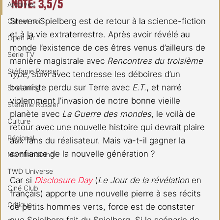
Note: 3,5/5
Archives
Steven Spielberg est de retour à la science-fiction 
Carnet noir
et à la vie extraterrestre. Après avoir révélé au 
Open Air
monde l’existence de ces êtres venus d’ailleurs de 
Série TV
manière magistrale avec 
Rencontres du troisième 
Stéfanie Rossier
type
, suivi avec tendresse les déboires d’un 
botaniste perdu sur Terre avec 
E.T.
, et narré 
Streaming
violemment l’invasion de notre bonne vieille 
Stefanie Rossier
planète avec 
La Guerre des mondes
, le voilà de 
Culture
retour avec une nouvelle histoire qui devrait plaire 
Régional
aux fans du réalisateur. Mais va-t-il gagner la 
confiance de la nouvelle génération ?
Merchandising
TWD Universe
Car si 
Disclosure Day
 (
Le Jour de la révélation
 en 
Ciné Club
français) apporte une nouvelle pierre à ses récits 
Critique
de petits hommes verts, force est de constater 
que Spielberg fait du Spielberg. Si le scénario de 