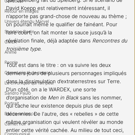
Concours
David Koepp est relativement intéressant, il 
Retour en images
n’apporte pas grand-chose de nouveau au thème ; 
Univers étendu Marvel
on pourrait même le qualifier de fainéant. Pour 
Sandrine Bodin
faire court, on fait monter la sauce jusqu’à la 
révélation finale, déjà adaptée dans 
Rencontres du 
CMCR
troisième type
.
Anime
People
Tout est dans le titre : on va suivre les deux 
Communiqué de presse
derniers jours de plusieurs personnages impliqués 
dans la dissimulation d’extraterrestres sur Terre. 
La chronique qui fait peur
D’un côté, on a le WARDEX, une sorte 
Sandro Paulo
d’organisation de 
Men in Black
 sans les nommer, 
Portrait
qui cache leur existence depuis plus de sept 
Bande-annonce
décennies. De l'autre, des « rebelles » de cette 
même organisation qui veulent révéler au monde 
Carnet noir
entier cette vérité cachée. Au milieu de tout ceci, 
Communiqué