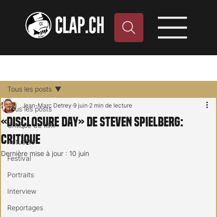
Tous les posts
Jean-Marc Detrey
9 juin
2 min de lecture
Tous les posts
«Disclosure Day» de Steven Spielberg:
Critique de film
critique
Actualité
Dernière mise à jour :
10 juin
Festival
Portraits
Interview
Reportages