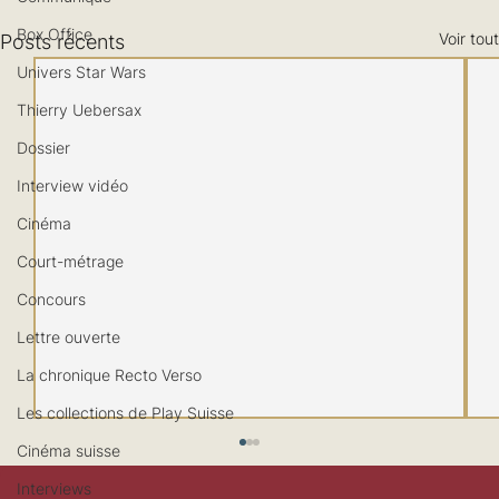
Box Office
Voir tout
Posts récents
Univers Star Wars
Thierry Uebersax
Dossier
Interview vidéo
Cinéma
Court-métrage
Concours
Lettre ouverte
La chronique Recto Verso
Les collections de Play Suisse
Cinéma suisse
Interviews