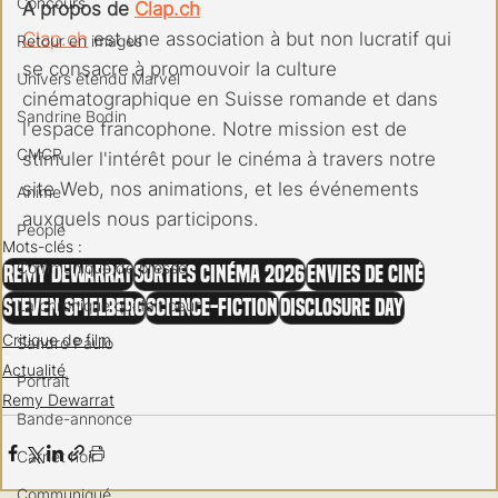
Concours
A propos de 
Clap.ch
Clap.ch
 est une association à but non lucratif qui 
Retour en images
se consacre à promouvoir la culture 
Univers étendu Marvel
cinématographique en Suisse romande et dans 
Sandrine Bodin
l'espace francophone. Notre mission est de 
CMCR
stimuler l'intérêt pour le cinéma à travers notre 
site Web, nos animations, et les événements 
Anime
auxquels nous participons.
People
Mots-clés :
Communiqué de presse
Remy Dewarrat
Sorties cinéma 2026
Envies de ciné
Steven Spielberg
Science-fiction
Disclosure Day
La chronique qui fait peur
Critique de film
Sandro Paulo
Actualité
Portrait
Remy Dewarrat
Bande-annonce
Carnet noir
Communiqué