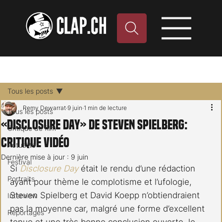
Tous les posts
Remy Dewarrat
9 juin
1 min de lecture
Tous les posts
«Disclosure Day» de Steven Spielberg:
Critique de film
critique vidéo
Actualité
Dernière mise à jour :
9 juin
Festival
Si 
Disclosure Day
 était le rendu d’une rédaction 
Portraits
ayant pour thème le complotisme et l’ufologie, 
Steven Spielberg et David Koepp n’obtiendraient 
Interview
pas la moyenne car, malgré une forme d’excellent 
Reportages
tenue et une très bonne conclusion ouverte, le 