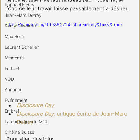
Raphael Fleury
fond de leur travail laisse passablement à désirer.
Jean-Marc Detrey
https://vimeo.com/1199860724?share=copy&fl=sv&fe=ci
Remy Dewarrat
Max Borg
Laurent Scherlen
Memento
En bref
VOD
Annonce
Evénement
Disclosure Day
En bref
Disclosure Day
: critique écrite de Jean-Marc 
La chronique du MCU
Detrey
Cinéma Suisse
Pour aller plus loin: