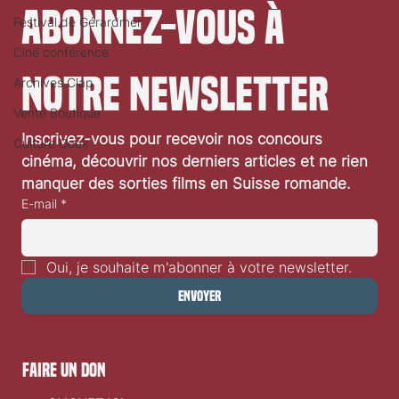
Abonnez-vous à 
Festival de Gérardmer
Ciné conférence
notre newsletter
Archives Clap
Vente Boutique
Inscrivez-vous pour recevoir nos concours 
Culture Geek
«La Bataille de Gaulle: L’Age de fer» d’Antonin
cinéma, découvrir nos derniers articles et ne rien 
Baudry: critique vidéo
manquer des sorties films en Suisse romande.
E-mail
*
Oui, je souhaite m'abonner à votre newsletter.
Envoyer
faire un don