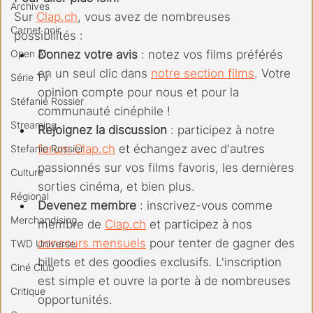
Archives
Sur 
Clap.ch
, vous avez de nombreuses 
Carnet noir
possibilités :
Open Air
Donnez votre avis
 : notez vos films préférés 
en un seul clic dans 
notre section films
. Votre 
Série TV
opinion compte pour nous et pour la 
Stéfanie Rossier
communauté cinéphile !
Streaming
Rejoignez la discussion
 : participez à notre 
forum 
Clap.ch
 et échangez avec d'autres 
Stefanie Rossier
passionnés sur vos films favoris, les dernières 
Culture
sorties cinéma, et bien plus.
Régional
Devenez membre
 : inscrivez-vous comme 
Merchandising
membre de 
Clap.ch
 et participez à nos 
concours mensuels
 pour tenter de gagner des 
TWD Universe
billets et des goodies exclusifs. L'inscription 
Ciné Club
est simple et ouvre la porte à de nombreuses 
Critique
opportunités.