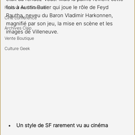
fois à Austin Butler qui joue le rôle de Feyd 
Festival de Gérardmer
Rautha, neveu du Baron Vladimir Harkonnen, 
Ciné conférence
magnifié par son jeu, la mise en scène et les 
Archives Clap
images de Villeneuve.
Vente Boutique
Culture Geek
Un style de SF rarement vu au cinéma