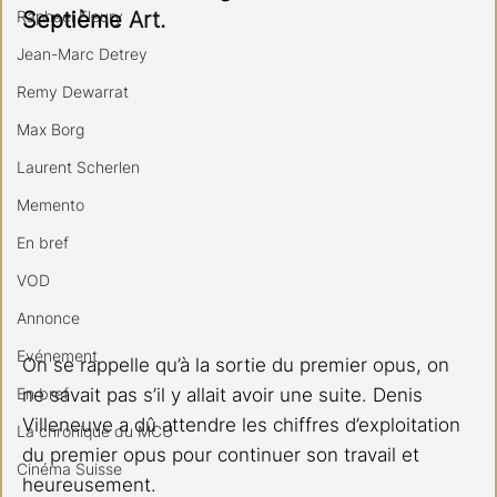
Raphael Fleury
Septième
 Art.
Jean-Marc Detrey
Remy Dewarrat
Max Borg
Laurent Scherlen
Memento
En bref
VOD
Annonce
Evénement
On se rappelle qu’à la sortie du premier opus, on 
En bref
ne savait pas s’il y allait avoir une suite. Denis 
Villeneuve a dû attendre les chiffres d’exploitation 
La chronique du MCU
du premier opus pour continuer son travail et 
Cinéma Suisse
heureusement.