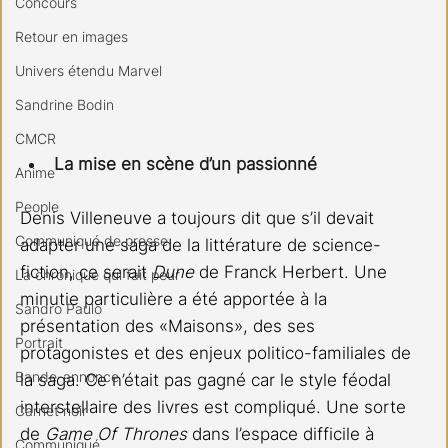
Concours
Retour en images
Univers étendu Marvel
Sandrine Bodin
CMCR
La mise en scène d’un passionné
Anime
People
Denis Villeneuve a toujours dit que s’il devait 
Communiqué de presse
adapter une saga de la littérature de science-
fiction, ce serait 
Dune
 de Franck Herbert. Une 
La chronique qui fait peur
minutie particulière a été apportée à la 
Sandro Paulo
présentation des «Maisons», des ses 
Portrait
protagonistes et des enjeux politico-familiales de 
Bande-annonce
la saga. Ce n’était pas gagné car le style féodal 
interstellaire des livres est compliqué. Une sorte 
Carnet noir
de 
Game Of Thrones
 dans l’espace difficile à 
Communiqué