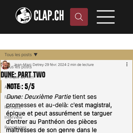
Tous les posts
Jean-Marc Detrey
29 févr. 2024
2 min de lecture
Tous les posts
Dune: Part Two
Critique de film
Note : 5/5
Actualité
Dune: Deuxième Partie
 tient ses 
Festival
promesses et au-delà: c'
est magistral, 
Portraits
épique et peut assurément se targuer 
Interview
d’entrer au Panthéon des pièces 
Reportages
maîtresses de son genre dans le 