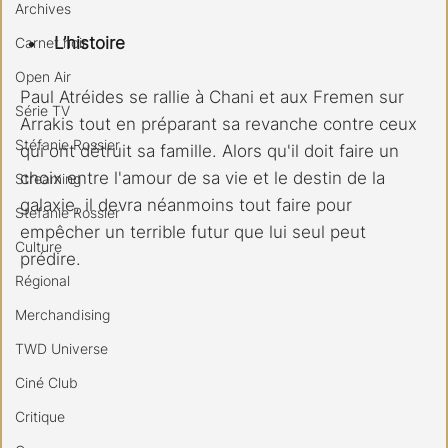
Archives
L’histoire
Carnet noir
Open Air
Paul Atréides se rallie à Chani et aux Fremen sur 
Série TV
Arrakis tout en préparant sa revanche contre ceux 
Stéfanie Rossier
qui ont détruit sa famille. Alors qu'il doit faire un 
choix entre l'amour de sa vie et le destin de la 
Streaming
galaxie, il devra néanmoins tout faire pour 
Stefanie Rossier
empêcher un terrible futur que lui seul peut 
Culture
prédire.
Régional
Merchandising
TWD Universe
Ciné Club
Critique