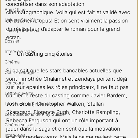
concrétiser dans son adaptation 
Box Office
cinématographique. Voilà qui est fait et validé avec 
Univers Star Wars
ce deuxième opus! Et on sent vraiment la passion 
du réalisateur d’adapter le roman pour le grand 
Thierry Uebersax
écran.
Dossier
Interview vidéo
Un casting cinq étoiles
Cinéma
Si on sait que les stars bancables actuelles que 
Court-métrage
sont Timothée Chalamet et Zendaya portent déjà 
Concours
sur leur épaules les rôles principaux, il ne faut pas 
Lettre ouverte
oublier le reste du casting comme Javier Bardem, 
Josh Brolin, Christopher Walken, Stellan 
La chronique Recto Verso
Skarsgard, Florence Pugh, Charlotte Rampling, 
Les collections de Play Suisse
Rebecca Ferguson qui ont un rôle important à 
Cinéma suisse
jouer dans la saga et on sent que la motivation 
Interviews
était au rendez-vous. Mais la palme revient cette 