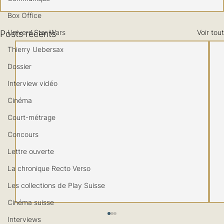
Box Office
Univers Star Wars
Voir tout
Posts récents
Thierry Uebersax
Dossier
Interview vidéo
Cinéma
Court-métrage
Concours
Lettre ouverte
La chronique Recto Verso
Les collections de Play Suisse
Cinéma suisse
Interviews