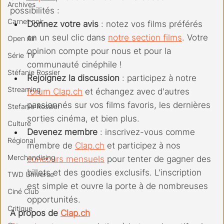
Archives
possibilités :
Carnet noir
Donnez votre avis
 : notez vos films préférés 
en un seul clic dans 
notre section films
. Votre 
Open Air
opinion compte pour nous et pour la 
Série TV
communauté cinéphile !
Stéfanie Rossier
Rejoignez la discussion
 : participez à notre 
Streaming
forum 
Clap.ch
 et échangez avec d'autres 
passionnés sur vos films favoris, les dernières 
Stefanie Rossier
sorties cinéma, et bien plus.
Culture
Devenez membre
 : inscrivez-vous comme 
Régional
membre de 
Clap.ch
 et participez à nos 
Merchandising
concours mensuels
 pour tenter de gagner des 
billets et des goodies exclusifs. L'inscription 
TWD Universe
est simple et ouvre la porte à de nombreuses 
Ciné Club
opportunités.
Critique
A propos de 
Clap.ch