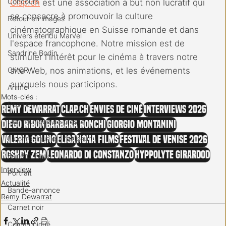
Concours
Clap.ch
 est une association à but non lucratif qui 
se consacre à promouvoir la culture 
Retour en images
cinématographique en Suisse romande et dans 
Univers étendu Marvel
l'espace francophone. Notre mission est de 
Sandrine Bodin
stimuler l'intérêt pour le cinéma à travers notre 
CMCR
site Web, nos animations, et les événements 
auxquels nous participons.
Anime
Mots-clés :
People
Remy Dewarrat
clap.ch
Envies de ciné
Interviews 2026
Communiqué de presse
Diego Ribon
Barbara Ronchi
Giorgio Montanini
Valeria Golino
Elisa
Noha Films
Festival de Venise 2026
La chronique qui fait peur
Roshdy Zem
Leonardo Di Constanzo
Hyppolyte Girardod
Sandro Paulo
Interview
Portrait
Actualité
Bande-annonce
Remy Dewarrat
Carnet noir
Communiqué