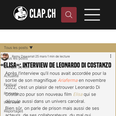
Tous les posts
Remy Dewarrat
25 mars
1 min de lecture
Tous les posts
«Elisa»: interview de Leonardo Di Costanzo
Critique de film
Après l’interview qu’il nous avait accordée pour la 
Actualité
sortie de son magnifique 
Ariaferma
 en novembre 
Festival
2022, c’est un plaisir de retrouver Leonardo Di 
Portraits
Costanzo pour son nouveau film 
Elisa
 qui se 
déroule aussi dans un univers carcéral.
Interview
Bien sûr, on parle de prison mais aussi de ses 
Reportages
acteurs, de ses collaborateurs, du mal qui 