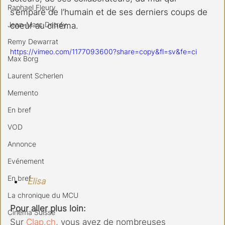
Raphael Fleury
s’empare de l’humain et de ses derniers coups de 
Jean-Marc Detrey
coeur au cinéma.
Remy Dewarrat
https://vimeo.com/1177093600?share=copy&fl=sv&fe=ci
Max Borg
Laurent Scherlen
Memento
En bref
VOD
Annonce
Evénement
En bref
Elisa
La chronique du MCU
Pour aller plus loin:
Cinéma Suisse
Sur 
Clap.ch
, vous avez de nombreuses 