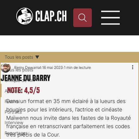
Tous les posts
Remy Dewarrat
16 mai 2023
1 min de lecture
Tous les posts
Jeanne du Barry
Critique de film
Note: 4,5/5
Actualité
Dans un format en 35 mm éclairé à la lueurs des 
Festival
bougies pour les intérieurs, l’actrice et cinéaste 
Portraits
Maïwenn nous invite dans les fastes de la Royauté 
Interview
française en retranscrivant parfaitement les codes 
Reportages
très précis de la Cour.