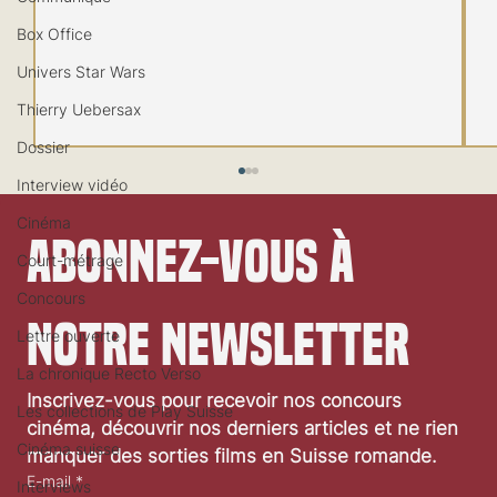
Box Office
Univers Star Wars
Thierry Uebersax
Dossier
Interview vidéo
Cinéma
Abonnez-vous à 
Court-métrage
Concours
notre newsletter
Lettre ouverte
La chronique Recto Verso
Festival de Locarno 2026: Wild at Heart
Inscrivez-vous pour recevoir nos concours 
Les collections de Play Suisse
cinéma, découvrir nos derniers articles et ne rien 
Cinéma suisse
manquer des sorties films en Suisse romande.
E-mail
*
Interviews