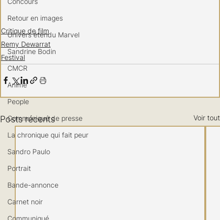
Concours
Retour en images
Critique de film
Univers étendu Marvel
Remy Dewarrat
Sandrine Bodin
Festival
CMCR
Anime
People
Voir tout
Posts récents
Communiqué de presse
La chronique qui fait peur
Sandro Paulo
Portrait
Bande-annonce
Carnet noir
Communiqué