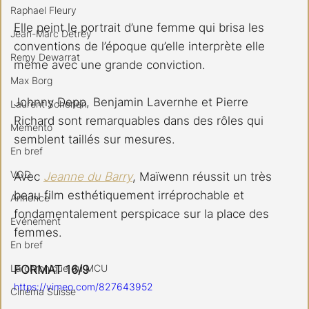
Raphael Fleury
Elle peint le portrait d’une femme qui brisa les 
Jean-Marc Detrey
conventions de l’époque qu’elle interprète elle 
Remy Dewarrat
même avec une grande conviction.
Max Borg
Johnny Depp, Benjamin Lavernhe et Pierre 
Laurent Scherlen
Richard sont remarquables dans des rôles qui 
Memento
semblent taillés sur mesures.
En bref
VOD
Avec 
Jeanne du Barry
, Maïwenn réussit un très 
beau film esthétiquement irréprochable et 
Annonce
fondamentalement perspicace sur la place des 
Evénement
femmes.
En bref
La chronique du MCU
FORMAT 16/9
https://vimeo.com/827643952
Cinéma Suisse