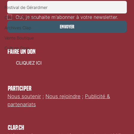
Festival de Gérardmer
Oui, je souhaite m'abonner à votre newsletter.
Ciné conférence
Envoyer
Archives Clap
Vente Boutique
Culture Geek
faire un don
CLIQUEZ ICI
Participer
Nous soutenir
;
Nous rejoindre
;
Publicité &
partenariats
Clap.ch