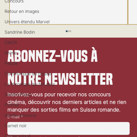
Concours
Retour en images
Univers étendu Marvel
Sandrine Bodin
CMCR
Abonnez-vous à 
Anime
People
notre newsletter
Communiqué de presse
La chronique qui fait peur
Festival de Locarno 2026: Wild at Heart
Inscrivez-vous pour recevoir nos concours 
Sandro Paulo
cinéma, découvrir nos derniers articles et ne rien 
Portrait
manquer des sorties films en Suisse romande.
Bande-annonce
E-mail
*
Carnet noir
Communiqué