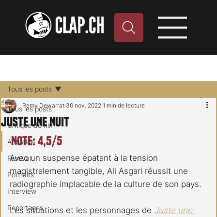
Tous les posts
Remy Dewarrat
30 nov. 2022
1 min de lecture
Tous les posts
Juste une nuit
Critique de film
Note: 4,5/5
Actualité
Avec un suspense épatant à la tension 
Festival
magistralement tangible, Ali Asgari réussit une 
Portraits
radiographie implacable de la culture de son pays.
Interview
Reportages
Les situations et les personnages de 
Juste une 