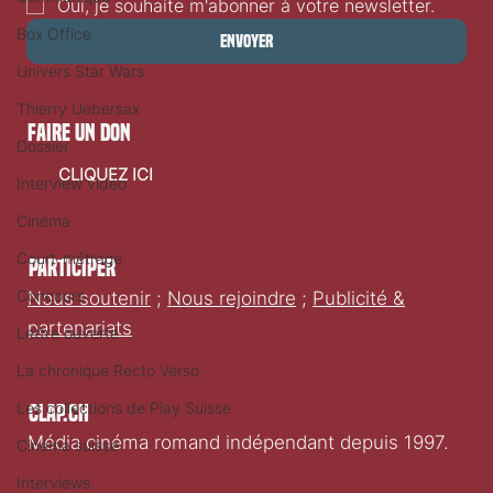
Oui, je souhaite m'abonner à votre newsletter.
Box Office
Envoyer
Univers Star Wars
Thierry Uebersax
faire un don
Dossier
CLIQUEZ ICI
Interview vidéo
Cinéma
Court-métrage
Participer
Concours
Nous soutenir
;
Nous rejoindre
;
Publicité &
partenariats
Lettre ouverte
La chronique Recto Verso
Les collections de Play Suisse
Clap.ch
Média cinéma romand indépendant depuis 1997.
Cinéma suisse
Interviews