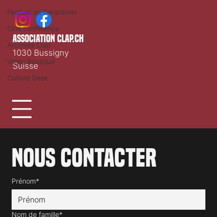
Festival de Gérardmer
Ciné conférence
association clap.ch
Archives Clap
1030 Bussigny
Vente Boutique
Suisse
Culture Geek
Nous contacter
Prénom*
Nom de famille*