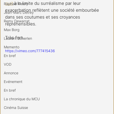
nuit
 à la limite du surréalisme par leur 
Raphael Fleury
exacerbation reflètent une société embourbée 
Jean-Marc Detrey
dans ses coutumes et ses croyances 
Remy Dewarrat
répréhensibles.
Max Borg
Très fort.
Laurent Scherlen
Memento
https://vimeo.com/777415436
En bref
VOD
Annonce
Evénement
En bref
La chronique du MCU
Cinéma Suisse