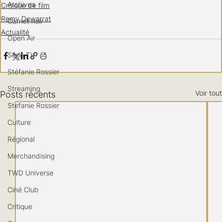
Archives
Critique de film
Remy Dewarrat
Carnet noir
Actualité
Open Air
Série TV
Stéfanie Rossier
Streaming
Voir tout
Posts récents
Stefanie Rossier
Culture
Régional
Merchandising
TWD Universe
Ciné Club
Critique