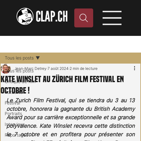
Tous les posts
Jean-Marc Detrey
7 août 2024
2 min de lecture
Tous les posts
Kate Winslet au Zürich Film Festival en
Critique de film
octobre !
Actualité
Le Zurich Film Festival, qui se tiendra du 3 au 13 
Festival
octobre, honorera la gagnante du British Academy 
Portraits
Award pour sa carrière exceptionnelle et sa grande 
Interview
polyvalence. Kate Winslet recevra cette distinction 
le 7 octobre et en profitera pour présenter son 
Reportages