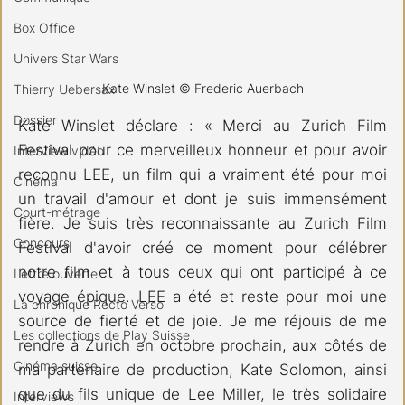
Box Office
Univers Star Wars
Kate Winslet © Frederic Auerbach
Thierry Uebersax
Dossier
Kate Winslet déclare : « Merci au Zurich Film 
Festival pour ce merveilleux honneur et pour avoir 
Interview vidéo
reconnu LEE, un film qui a vraiment été pour moi 
Cinéma
un travail d'amour et dont je suis immensément 
Court-métrage
fière. Je suis très reconnaissante au Zurich Film 
Concours
Festival d'avoir créé ce moment pour célébrer 
notre film et à tous ceux qui ont participé à ce 
Lettre ouverte
voyage épique. LEE a été et reste pour moi une 
La chronique Recto Verso
source de fierté et de joie. Je me réjouis de me 
Les collections de Play Suisse
rendre à Zurich en octobre prochain, aux côtés de 
Cinéma suisse
ma partenaire de production, Kate Solomon, ainsi 
que du fils unique de Lee Miller, le très solidaire 
Interviews