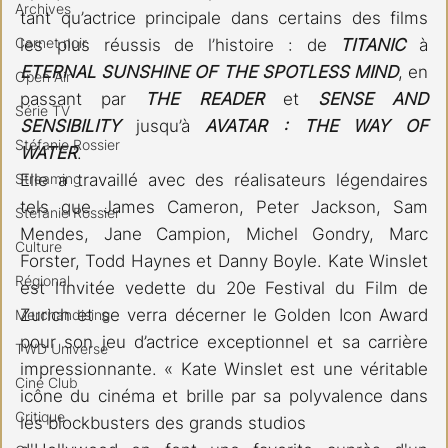
Archives
tant qu’actrice principale dans certains des films 
Carnet noir
les plus réussis de l’histoire : de 
TITANIC 
à 
ETERNAL SUNSHINE OF THE SPOTLESS MIND
, en 
Open Air
passant par 
THE READER
 et 
SENSE AND 
Série TV
SENSIBILITY
 jusqu’à 
AVATAR : THE WAY OF 
Stéfanie Rossier
WATER
. 
Streaming
Elle a travaillé avec des réalisateurs légendaires 
tels que James Cameron, Peter Jackson, Sam 
Stefanie Rossier
Mendes, Jane Campion, Michel Gondry, Marc 
Culture
Forster, Todd Haynes et Danny Boyle. Kate Winslet 
Régional
est l’invitée vedette du 20e Festival du Film de 
Zurich et se verra décerner le Golden Icon Award 
Merchandising
pour son jeu d’actrice exceptionnel et sa carrière 
TWD Universe
impressionnante. « Kate Winslet est une véritable 
Ciné Club
icône du cinéma et brille par sa polyvalence dans 
Critique
les blockbusters des grands studios 