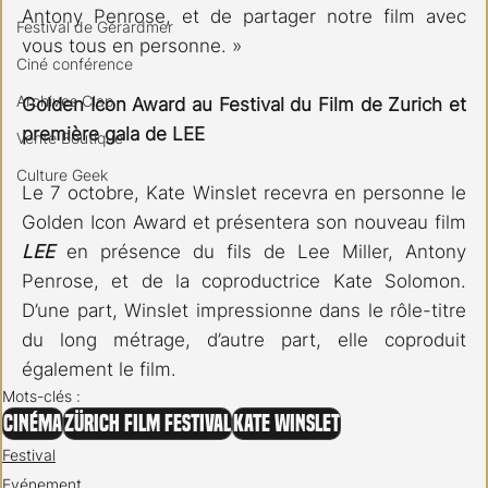
Antony Penrose, et de partager notre film avec 
Festival de Gérardmer
vous tous en personne. »
Ciné conférence
Archives Clap
Golden Icon Award au Festival du Film de Zurich et 
première gala de LEE
Vente Boutique
Culture Geek
Le 7 octobre, Kate Winslet recevra en personne le 
Golden Icon Award et présentera son nouveau film 
LEE 
en présence du fils de Lee Miller, Antony 
Penrose, et de la coproductrice Kate Solomon. 
D’une part, Winslet impressionne dans le rôle-titre 
du long métrage, d’autre part, elle coproduit 
également le film.
Mots-clés :
Cinéma
Zürich Film Festival
Kate Winslet
Festival
Evénement