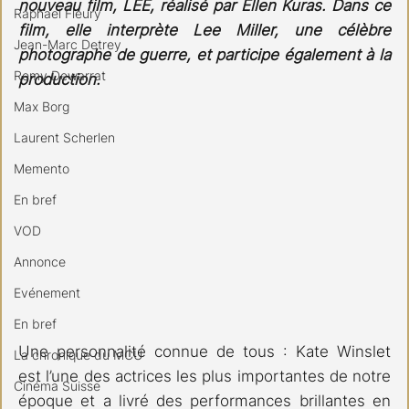
nouveau film, LEE, réalisé par Ellen Kuras. Dans ce 
Raphael Fleury
film, elle interprète Lee Miller, une célèbre 
Jean-Marc Detrey
photographe de guerre, et participe également à la 
Remy Dewarrat
production.
Max Borg
Laurent Scherlen
Memento
En bref
VOD
Annonce
Evénement
En bref
Une personnalité connue de tous : Kate Winslet 
La chronique du MCU
est l’une des actrices les plus importantes de notre 
Cinéma Suisse
époque et a livré des performances brillantes en 