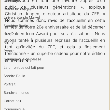
d'Hollywood en font une favorite auprès d'un 
Concours
public de plusieurs générations », explique 
Retour en images
Christian Jungen, directeur artistique du ZFF. « 
Univers étendu Marvel
Nous sommes donc ravis de l'accueillir en cette 
Sandrine Bodin
année de notre 20e anniversaire et de lui décerner 
le Golden Icon Award pour ses réalisations. Nous 
CMCR
avons tenté à plusieurs reprises de l'accueillir en 
Anime
tant qu'invitée du ZFF, et cela a finalement 
People
fonctionné - un superbe cadeau pour notre édition 
Communiqué de presse
anniversaire ! »
La chronique qui fait peur
Sandro Paulo
Portrait
Bande-annonce
Carnet noir
Communiqué