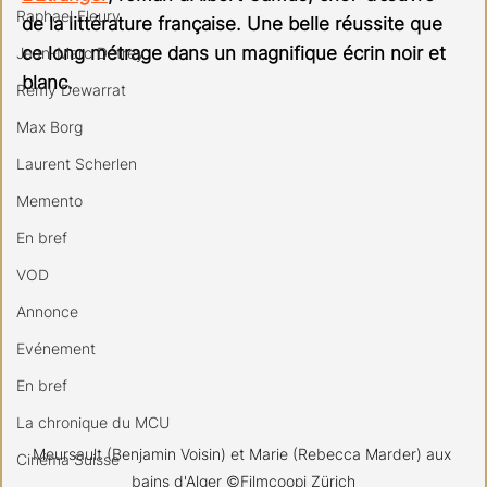
Raphael Fleury
de la littérature française. Une belle réussite que 
ce long métrage dans un magnifique écrin noir et 
Jean-Marc Detrey
blanc.
Remy Dewarrat
Max Borg
Laurent Scherlen
Memento
En bref
VOD
Annonce
Evénement
En bref
La chronique du MCU
Meursault (Benjamin Voisin) et Marie (Rebecca Marder) aux 
Cinéma Suisse
bains d'Alger ©Filmcoopi Zürich