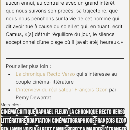
aucun ennui, au contraire avec un grand intérêt 
que nous suivons son procès, sa trajectoire, que 
nous nous penchons sur la vie de cet homme qui 
dit avoir tué à cause du soleil et qui, en tuant, écrit 
Camus, «[a] détruit l’équilibre du jour, le silence 
exceptionnel d’une plage où il [avait été] heureux.»
Pour aller plus loin :
La chronique Recto Verso
 qui s'intéresse au 
couple cinéma-littérature
L'interview du réalisateur François Ozon
 par 
Remy Dewarrat
Mots-clés :
Cinéma
Critique
Raphael Fleury
La chronique Recto Verso
Littérature
Adaptation cinématographique
François Ozon
Benjamin Voisin
Albert Camus
Rebecca Marder
L’Étranger