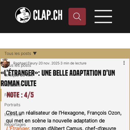
Tous les posts
Raphael Fleury
20 nov. 2025
3 min de lecture
Tous les posts
«L’Étranger»: une belle adaptation d’un
Critique de film
roman culte
Actualité
Note : 4/5
Festival
Portraits
C’est un réalisateur de l’Hexagone, François Ozon, 
Interview
qui met en scène la nouvelle adaptation de 
Reportages
L’Étranger
, roman d’Albert Camus, chef-d’œuvre 