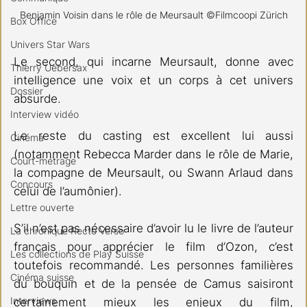
Benjamin Voisin dans le rôle de Meursault ©Filmcoopi Zürich
Box Office
Univers Star Wars
Le second, qui incarne Meursault, donne avec 
Thierry Uebersax
intelligence une voix et un corps à cet univers 
Dossier
absurde.
Interview vidéo
Le reste du casting est excellent lui aussi 
Cinéma
(notamment Rebecca Marder dans le rôle de Marie, 
Court-métrage
la compagne de Meursault, ou Swann Arlaud dans 
Concours
celui de l’aumônier).
Lettre ouverte
S’il n’est pas nécessaire d’avoir lu le livre de l’auteur 
La chronique Recto Verso
français pour apprécier le film d’Ozon, c’est 
Les collections de Play Suisse
toutefois recommandé. Les personnes familières 
Cinéma suisse
du bouquin et de la pensée de Camus saisiront 
Interviews
certainement mieux les enjeux du film, 