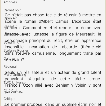
Archives
Carnet noir
Ce n’était pas chose facile de réussir à mettre en 
Open Air
scène le roman d’Albert Camus. L’exercice était 
Série TV
périlleux. Comment en effet rendre sur l’écran avec 
finesse, avec justesse la figure de Meursault, le 
Stéfanie Rossier
personnage principal du récit, être en apparence 
Streaming
insensible, incarnation de l’absurde (thème-clé 
Stefanie Rossier
dans l’œuvre camusienne, longuement traité par 
Culture
l’écrivain)?
Régional
Seuls un réalisateur et un acteur de grand talent 
Merchandising
pouvaient s’acquitter de cette tâche ardue. 
TWD Universe
François Ozon allié avec Benjamin Voisin y sont 
Ciné Club
parvenus.
Critique
Le premier propose, dans un sublime écrin noir et 