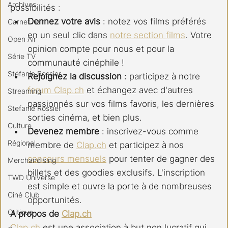
Archives
possibilités :
Donnez votre avis
 : notez vos films préférés 
Carnet noir
en un seul clic dans 
notre section films
. Votre 
Open Air
opinion compte pour nous et pour la 
Série TV
communauté cinéphile !
Stéfanie Rossier
Rejoignez la discussion
 : participez à notre 
forum 
Clap.ch
 et échangez avec d'autres 
Streaming
passionnés sur vos films favoris, les dernières 
Stefanie Rossier
sorties cinéma, et bien plus.
Culture
Devenez membre
 : inscrivez-vous comme 
Régional
membre de 
Clap.ch
 et participez à nos 
concours mensuels
 pour tenter de gagner des 
Merchandising
billets et des goodies exclusifs. L'inscription 
TWD Universe
est simple et ouvre la porte à de nombreuses 
Ciné Club
opportunités.
Critique
A propos de 
Clap.ch
Clap.ch
 est une association à but non lucratif qui 