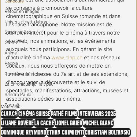
Concours
se consacre à promouvoir la culture 
Retour en images
cinématographique en Suisse romande et dans 
Univers étendu Marvel
l'espace francophone. Notre mission est de 
Sandrine Bodin
stimuler l'intérêt pour le cinéma à travers notre 
site Web, nos animations, et les événements 
CMCR
auxquels nous participons. En gérant le site 
Anime
d'actualité cinéma 
www.clap.ch
 et nos réseaux 
People
sociaux, nous nous efforçons de mettre en 
Communiqué de presse
lumière la richesse du 7e art et de ses extensions, 
d'encourager la découverte et le suivi de 
La chronique qui fait peur
spectacles, manifestations, attractions, musées et 
Sandro Paulo
associations dédiés au cinéma.
Portrait
Mots-clés :
clap.ch
Cinéma Suisse
Pathé Films
Interviews 2025
Bande-annonce
Liliane Rovère
La Cache
Lionel Baier
Michel Blanc
Carnet noir
Dominique Reymond
Ethan Chimienti
Christian Boltanski
Communiqué