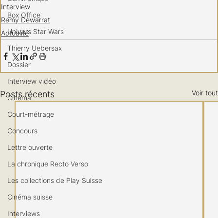
Interview
Box Office
Remy Dewarrat
Univers Star Wars
Actualité
Thierry Uebersax
Dossier
Interview vidéo
Voir tout
Posts récents
Cinéma
Court-métrage
Concours
Lettre ouverte
La chronique Recto Verso
Les collections de Play Suisse
Cinéma suisse
Interviews