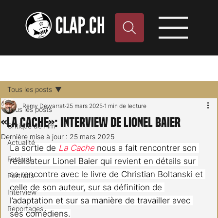
Tous les posts
Remy Dewarrat
25 mars 2025
1 min de lecture
Tous les posts
«La Cache»: interview de Lionel Baier
Critique de film
Dernière mise à jour :
25 mars 2025
Actualité
La sortie de 
La Cache
nous a fait rencontrer son 
Festival
réalisateur Lionel Baier qui revient en détails sur 
sa rencontre avec le livre de Christian Boltanski et 
Portraits
celle de son auteur, sur sa définition de 
Interview
l’adaptation et sur sa manière de travailler avec 
Reportages
ses comédiens.