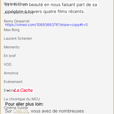
Raphael Fleury
Et il finit en beauté en nous faisant part de sa 
cinéphile à travers quatre films récents.
Jean-Marc Detrey
Remy Dewarrat
https://vimeo.com/1069366376?share=copy#t=0
Max Borg
Laurent Scherlen
Memento
En bref
VOD
Annonce
Evénement
La Cache
En bref
La chronique du MCU
Pour aller plus loin:
Cinéma Suisse
Sur 
Clap.ch
, vous avez de nombreuses 